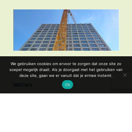
Marktconformiteitstoets Acantus
We gebruiken cookies om ervoor te zorgen dat onze site zo
soepel mogelijk draait. Als je doorgaat met het gebruiken van
deze site, gaan we er vanuit dat je ermee instemt.
NIEUWS
Ok
MARKTCONFORMITEITSTOET
S ACANTUS