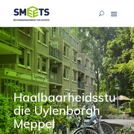
Haalbaarheidsstu
die Uylenborgh
Meppel