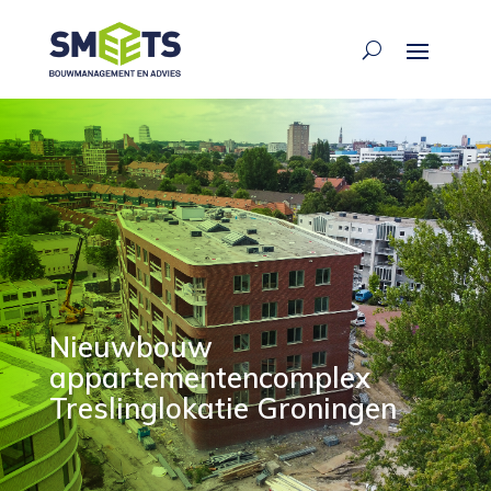
Nieuwbouw
appartementencomplex
Treslinglokatie Groningen