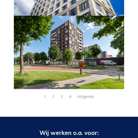
1
2
3
4
Volgende
Wij werken o.a. voor: