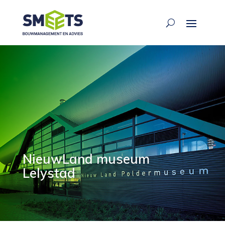
NieuwLand museum
Lelystad