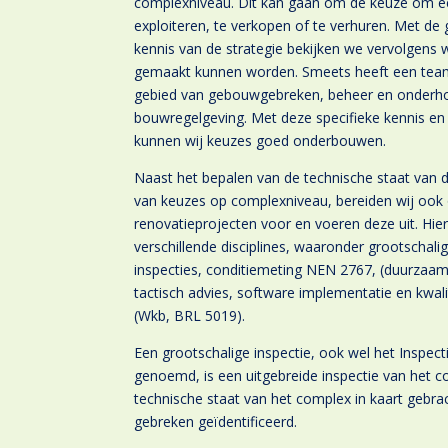
complexniveau. Dit kan gaan om de keuze om e
exploiteren, te verkopen of te verhuren. Met de
kennis van de strategie bekijken we vervolgens 
gemaakt kunnen worden. Smeets heeft een team 
gebied van gebouwgebreken, beheer en onderh
bouwregelgeving. Met deze specifieke kennis e
kunnen wij keuzes goed onderbouwen.
Naast het bepalen van de technische staat van
van keuzes op complexniveau, bereiden wij ook
renovatieprojecten voor en voeren deze uit. Hie
verschillende disciplines, waaronder grootschal
inspecties, conditiemeting NEN 2767, (duurzaam
tactisch advies, software implementatie en kwal
(Wkb, BRL 5019).
Een grootschalige inspectie, ook wel het Inspe
genoemd, is een uitgebreide inspectie van het c
technische staat van het complex in kaart gebr
gebreken geïdentificeerd.