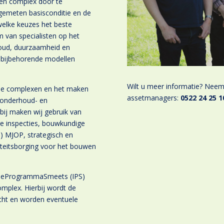
en complex door te
 gemeten basisconditie en de
welke keuzes het beste
van specialisten op het
oud, duurzaamheid en
n bijbehorende modellen
Wilt u meer informatie?
Neem 
 de complexen en het maken
assetmanagers:
0522 24 25 1
 onderhoud- en
rbij maken wij gebruik van
ige inspecties, bouwkundige
) MJOP, strategisch en
iteitsborging voor het bouwen
ctieProgrammaSmeets (IPS)
omplex. Hierbij wordt de
acht en worden eventuele