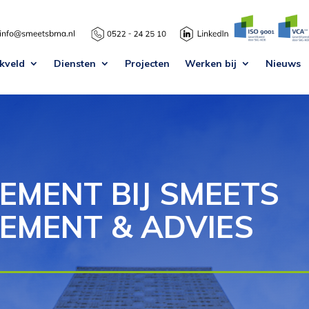
kveld
Diensten
Projecten
Werken bij
Nieuws
MENT BIJ SMEETS
MENT & ADVIES