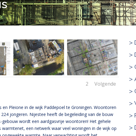
as
> 
> 
> 
> 
1
2
Volgende
>
> 
 en Pleione in de wijk Paddepoel te Groningen. Woontoren
> 
224 jongeren. Nijestee heeft de begeleiding van de bouw
as-gebouw wordt een aardgasvrije woontoren! Het gehele
> 
 warmtenet, een netwerk waar veel woningen in de wijk op
am opgewekte warmte. Naar verwachting wordt het