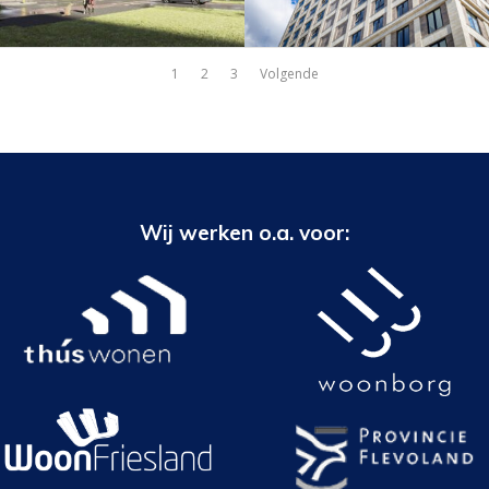
1
2
3
Volgende
Wij werken o.a. voor: