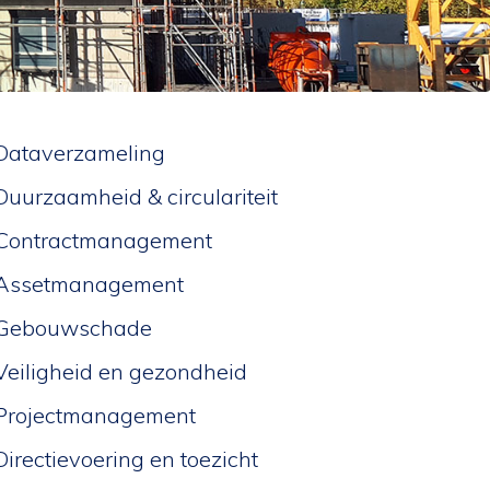
Dataverzameling
Duurzaamheid & circulariteit
Contractmanagement
Assetmanagement
Gebouwschade
Veiligheid en gezondheid
Projectmanagement
Directievoering en toezicht