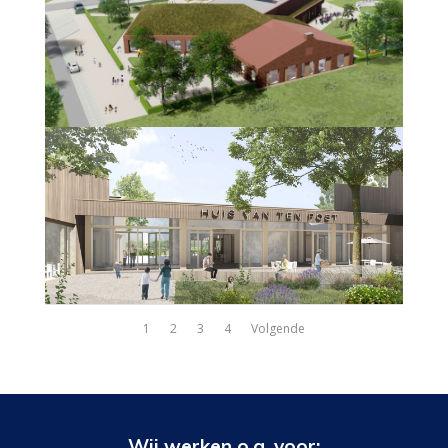
1
2
3
4
Volgende
Wij werken o.a. voor: