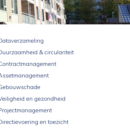
Dataverzameling
Duurzaamheid & circulariteit
Contractmanagement
Assetmanagement
Gebouwschade
Veiligheid en gezondheid
Projectmanagement
Directievoering en toezicht