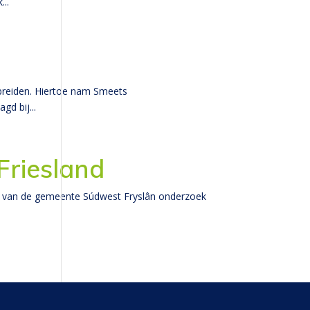
...
 breiden. Hiertoe nam Smeets
d bij...
Friesland
ht van de gemeente Súdwest Fryslân onderzoek