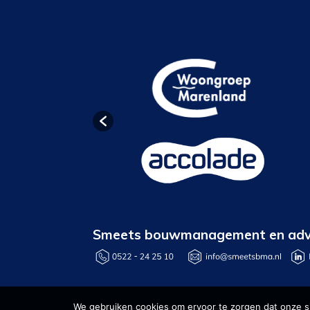
Smeets bouwmanagement en adv
We gebruiken cookies om ervoor te zorgen dat onze sit
Webrealisatie: MillArt creatieve communicatie