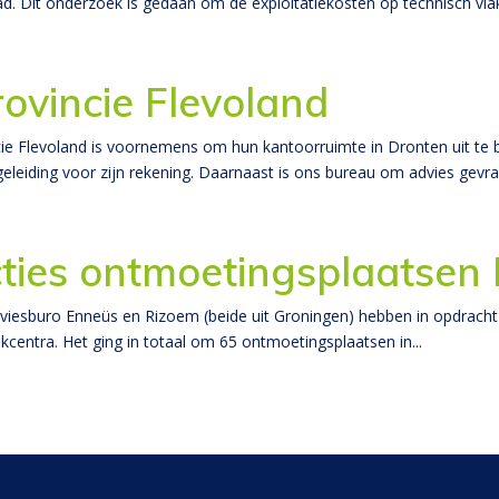
d. Dit onderzoek is gedaan om de exploitatiekosten op technisch vlak
vincie Flevoland
cie Flevoland is voornemens om hun kantoorruimte in Dronten uit te
iding voor zijn rekening. Daarnaast is ons bureau om advies gevraag
ties ontmoetingsplaatsen 
adviesburo Enneüs en Rizoem (beide uit Groningen) hebben in opdrac
kcentra. Het ging in totaal om 65 ontmoetingsplaatsen in...