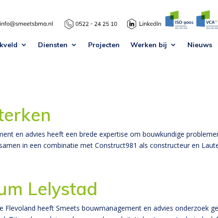
kveld
Diensten
Projecten
Werken bij
Nieuws
terken
t en advies heeft een brede expertise om bouwkundige problemen g
amen in een combinatie met Construct981 als constructeur en Laute
m Lelystad
e Flevoland heeft Smeets bouwmanagement en advies onderzoek geda