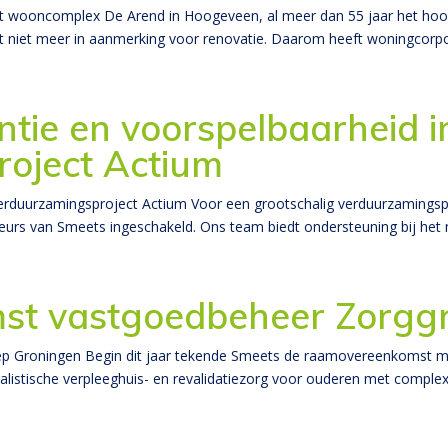
wooncomplex De Arend in Hoogeveen, al meer dan 55 jaar het hoog
 niet meer in aanmerking voor renovatie. Daarom heeft woningcorpo
ëntie en voorspelbaarheid i
oject Actium
n verduurzamingsproject Actium Voor een grootschalig verduurzamings
rs van Smeets ingeschakeld. Ons team biedt ondersteuning bij het 
t vastgoedbeheer Zorgg
Groningen Begin dit jaar tekende Smeets de raamovereenkomst me
listische verpleeghuis- en revalidatiezorg voor ouderen met complexe