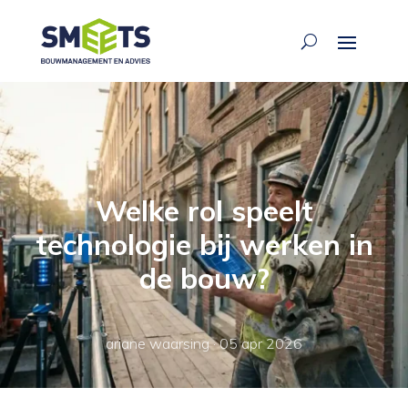
Welke rol speelt
technologie bij werken in
de bouw?
ariane waarsing
·
05 apr 2026