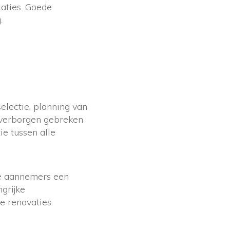
laties. Goede
.
electie, planning van
 verborgen gebreken
e tussen alle
re aannemers een
ngrijke
e renovaties.