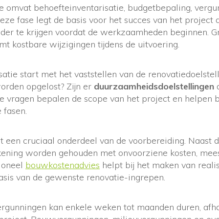
e omvat behoefteinventarisatie, budgetbepaling, verg
ze fase legt de basis voor het succes van het project d
der te krijgen voordat de werkzaamheden beginnen. G
t kostbare wijzigingen tijdens de uitvoering.
atie start met het vaststellen van de renovatiedoelste
rden opgelost? Zijn er
duurzaamheidsdoelstellingen
vragen bepalen de scope van het project en helpen b
e fasen.
 een cruciaal onderdeel van de voorbereiding. Naast d
ening worden gehouden met onvoorziene kosten, mee
sioneel
bouwkostenadvies
helpt bij het maken van reali
sis van de gewenste renovatie-ingrepen.
rgunningen kan enkele weken tot maanden duren, afha