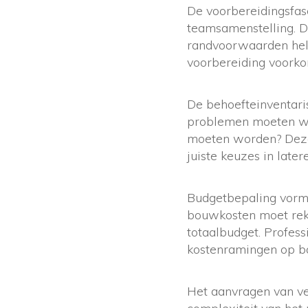
De voorbereidingsfas
teamsamenstelling. De
randvoorwaarden hel
voorbereiding voorkom
De behoefteinventaris
problemen moeten wo
moeten worden? Deze 
juiste keuzes in later
Budgetbepaling vormt
bouwkosten moet rek
totaalbudget. Profes
kostenramingen op ba
Het aanvragen van ve