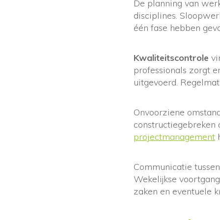
De planning van wer
disciplines. Sloopwer
één fase hebben gevol
Kwaliteitscontrole
vi
professionals zorgt 
uitgevoerd. Regelma
Onvoorziene omstandi
constructiegebreken 
projectmanagement
h
Communicatie tussen 
Wekelijkse voortgang
zaken en eventuele k