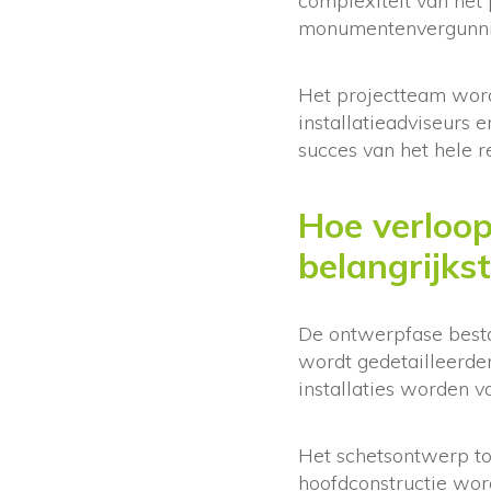
complexiteit van het
monumentenvergunnin
Het projectteam wordt
installatieadviseurs
succes van het hele r
Hoe verloop
belangrijks
De ontwerpfase bestaa
wordt gedetailleerder
installaties worden va
Het schetsontwerp too
hoofdconstructie wor