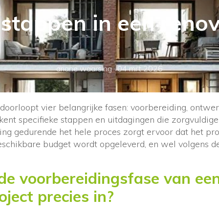
 stappen in een renov
ariane waarsing
·
04 mrt 2026
doorloopt vier belangrijke fasen: voorbereiding, ontwer
 kent specifieke stappen en uitdagingen die zorgvuldige
g gedurende het hele proces zorgt ervoor dat het pro
beschikbare budget wordt opgeleverd, en wel volgens d
de voorbereidingsfase van ee
ject precies in?