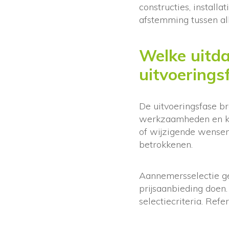
constructies, install
afstemming tussen all
Welke uitda
uitvoerings
De uitvoeringsfase b
werkzaamheden en kw
of wijzigende wensen
betrokkenen.
Aannemersselectie ge
prijsaanbieding doen. 
selectiecriteria. Refe