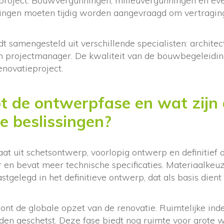
 project. Bouwvergunningen, milieuvergunningen en ev
gen moeten tijdig worden aangevraagd om vertraging
 samengesteld uit verschillende specialisten: architect
 en projectmanager. De kwaliteit van de bouwbegeleidin
enovatieproject.
t de ontwerpfase en wat zijn
te beslissingen?
t uit schetsontwerp, voorlopig ontwerp en definitief 
 en bevat meer technische specificaties. Materiaalkeu
stgelegd in het definitieve ontwerp, dat als basis dient
nt de globale opzet van de renovatie. Ruimtelijke inde
den geschetst. Deze fase biedt nog ruimte voor grote w