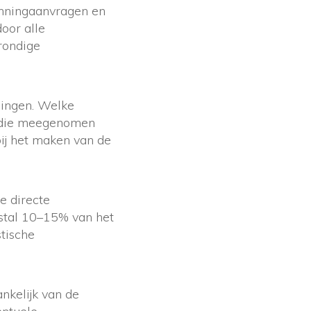
unningaanvragen en
oor alle
rondige
llingen. Welke
die meegenomen
ij het maken van de
e directe
stal 10–15% van het
stische
nkelijk van de