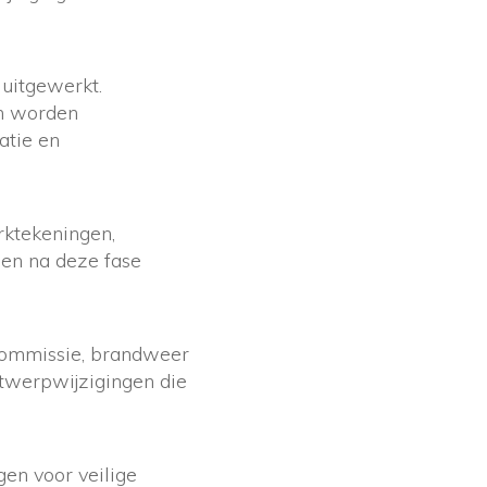
 uitgewerkt.
n worden
atie en
rktekeningen,
ngen na deze fase
commissie, brandweer
ntwerpwijzigingen die
gen voor veilige