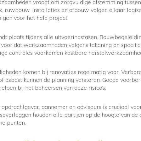
kzaamheden vraagt om zorgvuldige afstemming tussen 
k, ruwbouw, installaties en afbouw volgen elkaar logis
gen voor het hele project.
ndt plaats tijdens alle uitvoeringsfasen. Bouwbegeleidi
ervoor dat werkzaamheden volgens tekening en specifi
tige controles voorkomen kostbare herstelwerkzaamhe
gheden komen bij renovaties regelmatig voor. Verborg
of asbest kunnen de planning verstoren. Goede voorber
elpen bij het beheersen van deze risico’s.
opdrachtgever, aannemer en adviseurs is cruciaal voor
soverleggen houden alle partijen op de hoogte van de 
nelpunten.