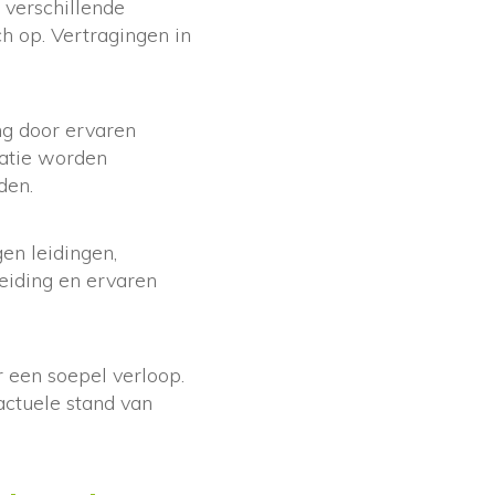
verschillende
ch op. Vertragingen in
ng door ervaren
catie worden
den.
en leidingen,
eiding en ervaren
 een soepel verloop.
actuele stand van