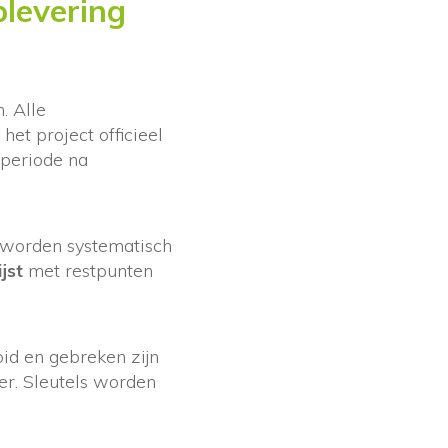
plevering
. Alle
et project officieel
 periode na
 worden systematisch
jst
met restpunten
oid en gebreken zijn
er. Sleutels worden