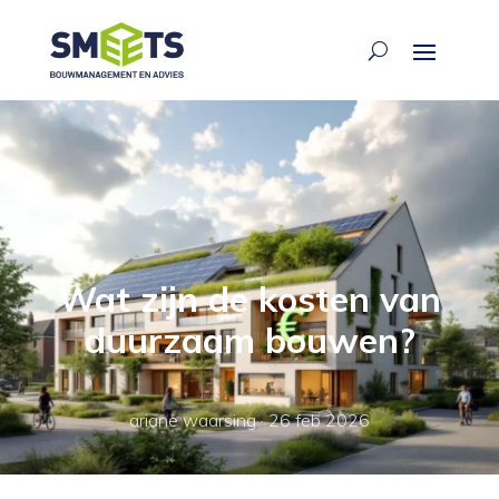
Wat zijn de kosten van
duurzaam bouwen?
ariane waarsing
·
26 feb 2026