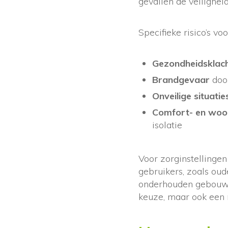
gevallen de veilighe
Specifieke risico’s v
Gezondheidsklac
Brandgevaar
door
Onveilige situatie
Comfort- en woo
isolatie
Voor zorginstellingen
gebruikers, zoals oud
onderhouden gebouw. 
keuze, maar ook een 