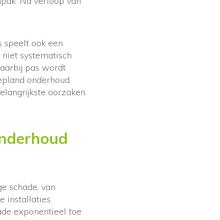
npak. Na verloop van
s speelt ook een
 niet systematisch
waarbij pas wordt
gepland onderhoud.
elangrijkste oorzaken
onderhoud
e schade, van
 installaties.
de exponentieel toe