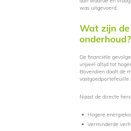
aan waarde en vraagt 
was uitgevoerd.
Wat zijn de
onderhoud?
De financiële gevolge
vrijwel altijd tot hog
Bovendien daalt de m
vastgoedportefeuille 
Naast de directe herst
Hogere energiekos
Verminderde verhu