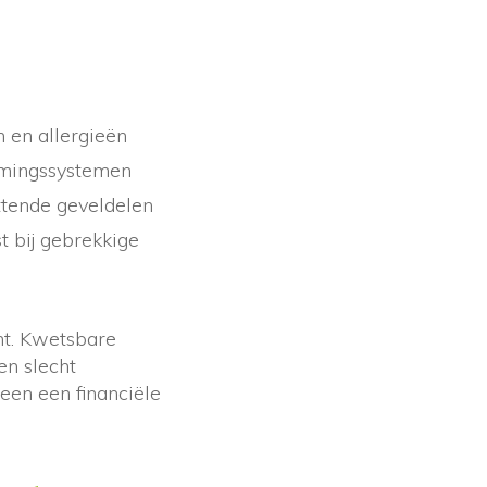
 en allergieën
armingssystemen
ttende geveldelen
t bij gebrekkige
ant. Kwetsbare
en slecht
een een financiële