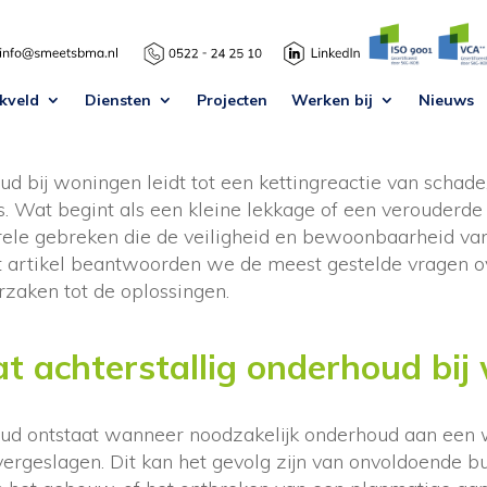
ariane waarsing
·
08 jul 2026
kveld
Diensten
Projecten
Werken bij
Nieuws
ud bij woningen leidt tot een kettingreactie van schade
s. Wat begint als een kleine lekkage of een verouderde i
turele gebreken die de veiligheid en bewoonbaarheid va
t artikel beantwoorden we de meest gestelde vragen ov
rzaken tot de oplossingen.
t achterstallig onderhoud bij
oud ontstaat wanneer noodzakelijk onderhoud aan een 
vergeslagen. Dit kan het gevolg zijn van onvoldoende b