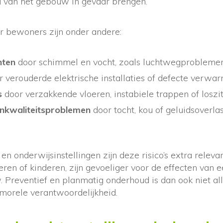
id van het gebouw in gevaar brengen.
oor bewoners zijn onder andere:
hten
door schimmel en vocht, zoals luchtwegproblemen
 verouderde elektrische installaties of defecte verw
s
door verzakkende vloeren, instabiele trappen of loszi
nkwaliteitsproblemen
door tocht, kou of geluidsoverlas
 en onderwijsinstellingen zijn deze risico’s extra relev
eren of kinderen, zijn gevoeliger voor de effecten van e
Preventief en planmatig onderhoud is dan ook niet all
morele verantwoordelijkheid.