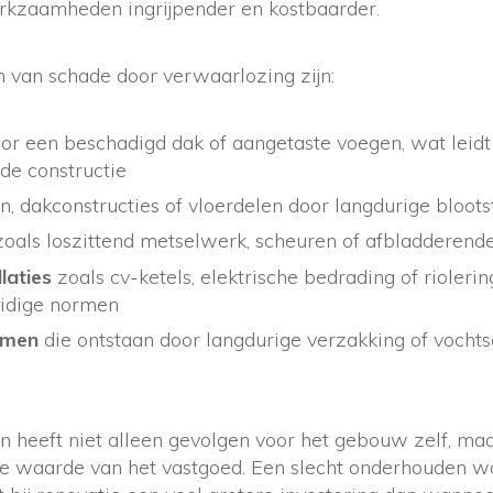
rkzaamheden ingrijpender en kostbaarder.
 van schade door verwaarlozing zijn:
or een beschadigd dak of aangetaste voegen, wat leid
de constructie
n, dakconstructies of vloerdelen door langdurige bloots
oals loszittend metselwerk, scheuren of afbladderend
laties
zoals cv-ketels, elektrische bedrading of rioleri
uidige normen
emen
die ontstaan door langdurige verzakking of vochts
n heeft niet alleen gevolgen voor het gebouw zelf, ma
de waarde van het vastgoed. Een slecht onderhouden won