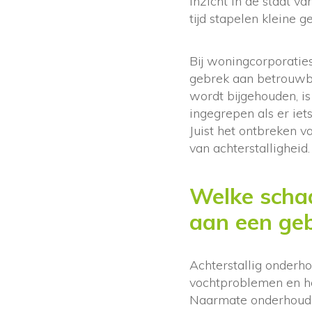
inzicht in de staat 
tijd stapelen kleine 
Bij woningcorporatie
gebrek aan betrouwba
wordt bijgehouden, is 
ingegrepen als er iet
Juist het ontbreken v
van achterstalligheid.
Welke schad
aan een ge
Achterstallig onderh
vochtproblemen en hou
Naarmate onderhoud l