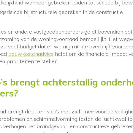
akelijkheid wanneer gebreken leiden tot schade bij be
srisico’s bij structurele gebreken in de constructie
es en andere vastgoedbeheerders geldt bovendien dat 
rzaming van de woningvoorraad bemoeilijkt. Het weg
zo veel budget dat er weinig ruimte overblijft voor en
goed
bouwkostenadvies
helpt om de financiële impact 
n prioriteiten te stellen.
o’s brengt achterstallig onde
ers?
ud brengt directe risico’s met zich mee voor de veilig
roblemen en schimmelvorming tasten de luchtkwalitei
ies verhogen het brandgevaar, en constructieve gebrek