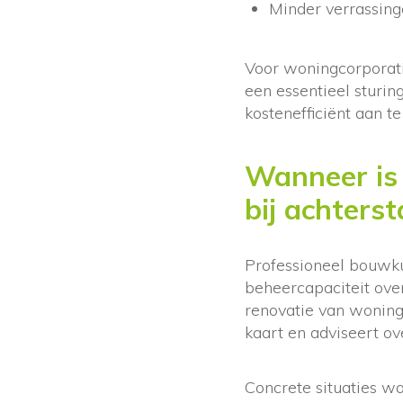
Minder verrassing
Voor woningcorporati
een essentieel sturin
kostenefficiënt aan t
Wanneer is
bij achters
Professioneel bouwku
beheercapaciteit ove
renovatie van woning
kaart en adviseert ov
Concrete situaties wa