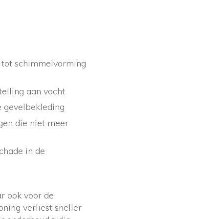
t tot schimmelvorming
telling aan vocht
e gevelbekleding
ngen die niet meer
chade in de
ar ook voor de
ing verliest sneller