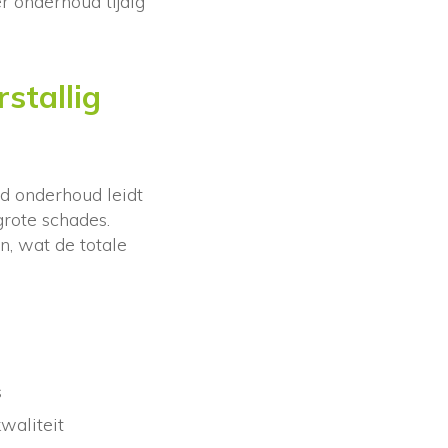
r onderhoud tijdig
stallig
ld onderhoud leidt
grote schades.
, wat de totale
s
waliteit