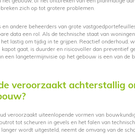
van het gebouw, of het ontbreken van een planmatige aa
gebreken zich op tot grotere problemen.
s en andere beheerders van grote vastgoedportefeuille
re data een rol. Als de technische staat van woningen
het lastig om tijdig in te grijpen. Reactief onderhoud, 
s kapot gaat, is duurder en risicovoller dan preventief 
an een langetermijnvisie op het gebouw is een van de b
e veroorzaakt achterstallig 
bouw?
oud veroorzaakt uiteenlopende vormen van bouwkundig
trot tot scheuren in gevels en het falen van technische
anger wordt uitgesteld, neemt de omvang van de scha