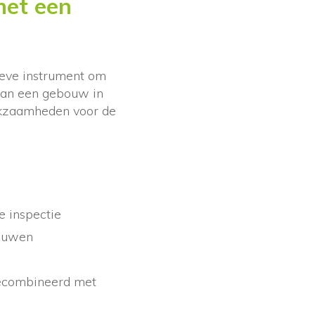
met een
ieve instrument om
 van een gebouw in
erkzaamheden voor de
e inspectie
bouwen
ecombineerd met