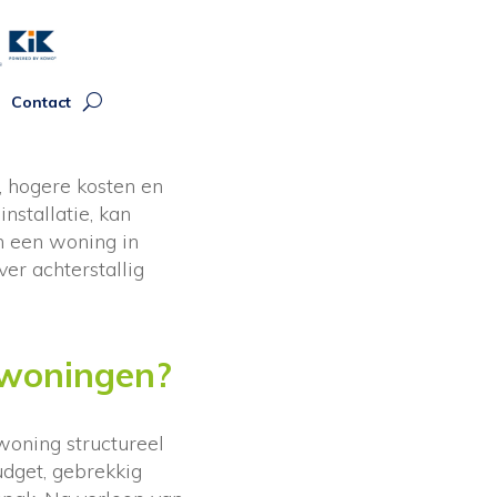
Contact
, hogere kosten en
nstallatie, kan
n een woning in
er achterstallig
 woningen?
woning structureel
udget, gebrekkig