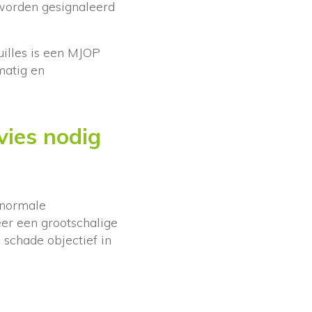
 worden gesignaleerd
illes is een MJOP
matig en
vies nodig
 normale
eer een grootschalige
schade objectief in