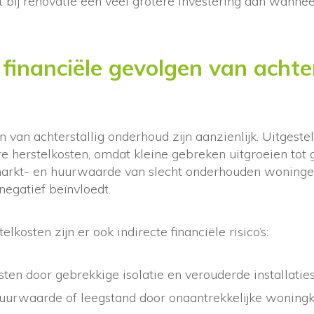
bij renovatie een veel grotere investering dan wannee
 financiële gevolgen van achter
n van achterstallig onderhoud zijn aanzienlijk. Uitgeste
ere herstelkosten, omdat kleine gebreken uitgroeien tot 
arkt- en huurwaarde van slecht onderhouden woningen
negatief beïnvloedt.
elkosten zijn er ook indirecte financiële risico’s:
ten door gebrekkige isolatie en verouderde installatie
urwaarde of leegstand door onaantrekkelijke woningk