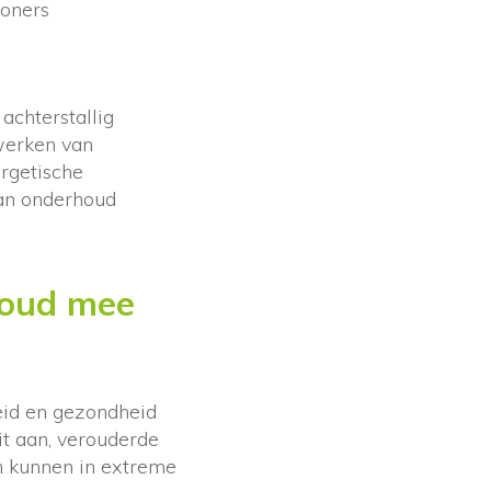
woners
achterstallig
werken van
ergetische
van onderhoud
rhoud mee
heid en gezondheid
t aan, verouderde
en kunnen in extreme