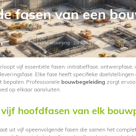
de fasen van een bo
ariane waarsing
·
28 feb 2026
oopt vijf essentiële fasen: initiatieffase, ontwerpfase,
everingsfase. Elke fase heeft specifieke doelstellingen 
ct bepalen. Professionele
bouwbegeleiding
zorgt ervoor
ed op elkaar aansluiten.
 vijf hoofdfasen van elk bouw
aat uit vijf opeenvolgende fasen die samen het compl