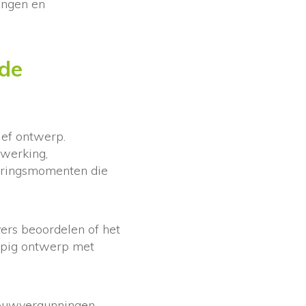
ingen en
 de
ief ontwerp.
twerking,
euringsmomenten die
ers beoordelen of het
lopig ontwerp met
ouwvergunningen,