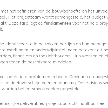
rt met het definiëren van de bouwbehoefte en het uitvo
ek. Het projectteam wordt samengesteld, het budget v
akt. Deze fase legt de
fundamenten
voor het hele proj
t.
e identificeert alle betrokken partijen en hun belangen
rginstellingen en onderwijsinstellingen betekent dit h
erders, financiers en toezichthouders. Hun wensen en 
gen tegen de beschikbare middelen.
engt potentiële problemen in beeld. Denk aan grondgest
s, budgetoverschrijdingen en planning. Deze risico’s 
r worden beheersmaatregelen opgesteld.
elangrijke deliverables: projectopdracht, haalbaarheidsr