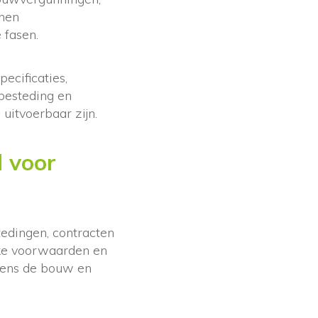
nnen
 fasen.
pecificaties,
nbesteding en
uitvoerbaar zijn.
l voor
tedingen, contracten
lke voorwaarden en
dens de bouw en