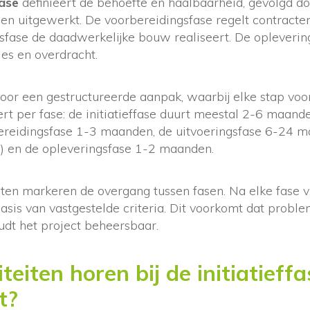
fase
definieert de behoefte en haalbaarheid, gevolgd d
n uitgewerkt. De voorbereidingsfase regelt contracte
sfase de daadwerkelijke bouw realiseert. De opleverin
les en overdracht.
voor een gestructureerde aanpak, waarbij elke stap voo
ert per fase: de initiatieffase duurt meestal 2-6 maan
reidingsfase 1-3 maanden, de uitvoeringsfase 6-24 ma
e) en de opleveringsfase 1-2 maanden.
ten markeren de overgang tussen fasen. Na elke fase v
basis van vastgestelde criteria. Dit voorkomt dat pro
udt het project beheersbaar.
teiten horen bij de initiatieff
t?