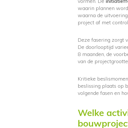
vormen. De
initiatief
waarin plannen worde
waarna de uitvoering
project af met contro
Deze fasering zorgt 
De doorlooptijd varie
8 maanden, de voorbe
van de projectgroott
Kritieke beslismomen
beslissing plaats op 
volgende fasen en ho
Welke activi
bouwprojec