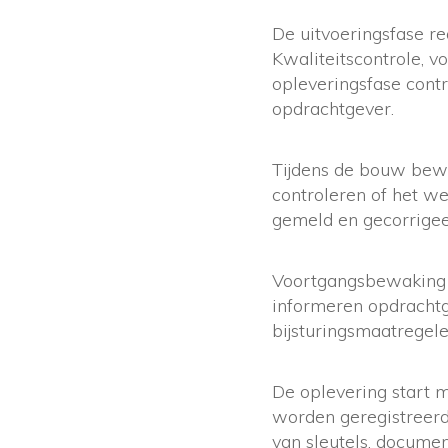
De uitvoeringsfase re
Kwaliteitscontrole, 
opleveringsfase contr
opdrachtgever.
Tijdens de bouw bewa
controleren of het we
gemeld en gecorrige
Voortgangsbewaking h
informeren opdrachtg
bijsturingsmaatregel
De oplevering start m
worden geregistreerd
van sleutels, docume