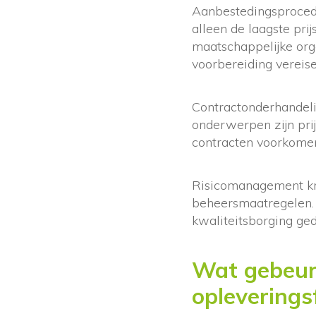
Aanbestedingsprocedu
alleen de laagste pri
maatschappelijke org
voorbereiding vereise
Contractonderhandelin
onderwerpen zijn prij
contracten voorkomen 
Risicomanagement kri
beheersmaatregelen
kwaliteitsborging ge
Wat gebeurt
opleverings