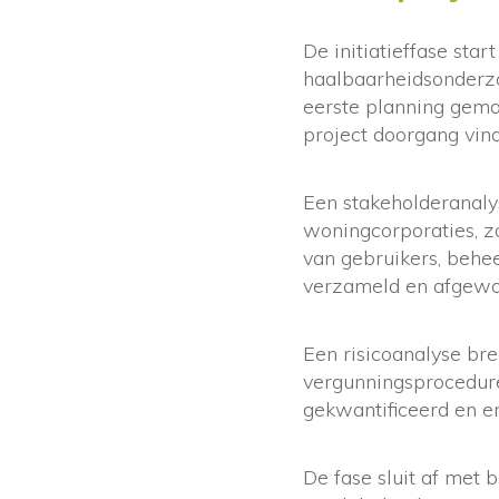
De initiatieffase sta
haalbaarheidsonderzo
eerste planning gema
project doorgang vind
Een stakeholderanalys
woningcorporaties, zo
van gebruikers, behe
verzameld en afgewo
Een risicoanalyse br
vergunningsprocedure
gekwantificeerd en e
De fase sluit af met b