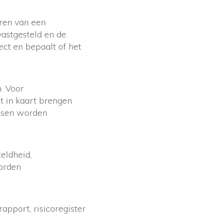
eren van een
astgesteld en de
ect en bepaalt of het
. Voor
et in kaart brengen
eisen worden
eldheid,
worden
apport, risicoregister