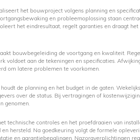
aliseert het bouwproject volgens planning en specificat
voortgangsbewaking en probleemoplossing staan centra
oleert het eindresultaat, regelt garanties en draagt het
akt bouwbegeleiding de voortgang en kwaliteit. Rege
rk voldoet aan de tekeningen en specificaties. Afwijki
erd om latere problemen te voorkomen.
oudt de planning en het budget in de gaten. Wekelijk
evers over de status. Bij vertragingen of kostenwijzig
en genomen.
et technische controles en het proefdraaien van instal
 en hersteld. Na goedkeuring volgt de formele oplever
ntatie en garantiebepalingen. Nazorgverplichtingen re