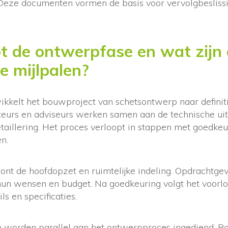
 Deze documenten vormen de basis voor vervolgbesliss
t de ontwerpfase en wat zijn
e mijlpalen?
kkelt het bouwproject van schetsontwerp naar definit
cteurs en adviseurs werken samen aan de technische ui
taillering. Het proces verloopt in stappen met goedk
n.
ont de hoofdopzet en ruimtelijke indeling. Opdrachtgev
 hun wensen en budget. Na goedkeuring volgt het voor
s en specificaties.
 worden parallel aan het ontwerpproces ingediend. B