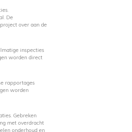
ies.
al. De
 project over aan de
lmatige inspecties
ngen worden direct
se rapportages
ingen worden
laties. Gebreken
ing met overdracht
gelen onderhoud en