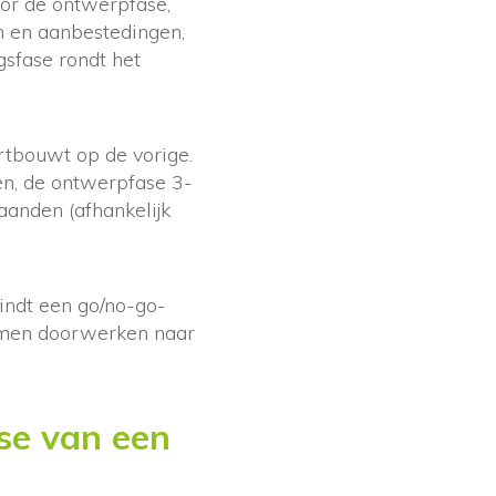
oor de ontwerpfase,
n en aanbestedingen,
gsfase rondt het
rtbouwt op de vorige.
den, de ontwerpfase 3-
anden (afhankelijk
indt een go/no-go-
blemen doorwerken naar
ase van een