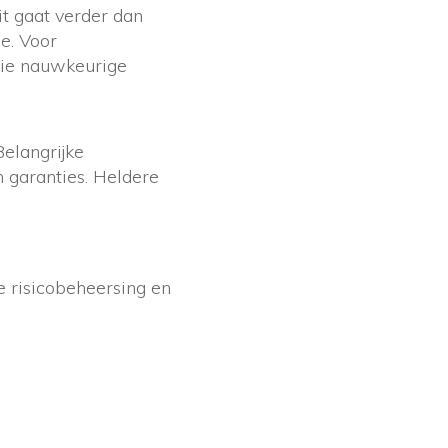
t gaat verder dan
ee. Voor
die nauwkeurige
Belangrijke
n garanties. Heldere
 risicobeheersing en