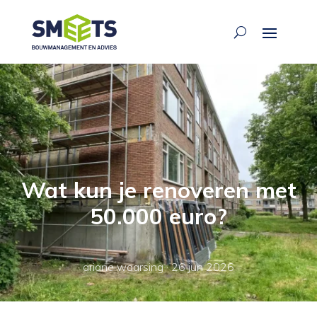
Wat kun je renoveren met
50.000 euro?
ariane waarsing
·
26 jun 2026