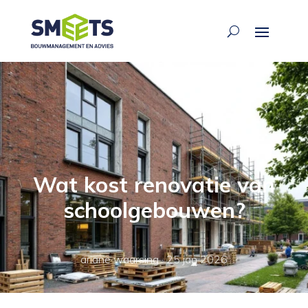
Wat kost renovatie van
schoolgebouwen?
ariane waarsing
·
25 jan 2026