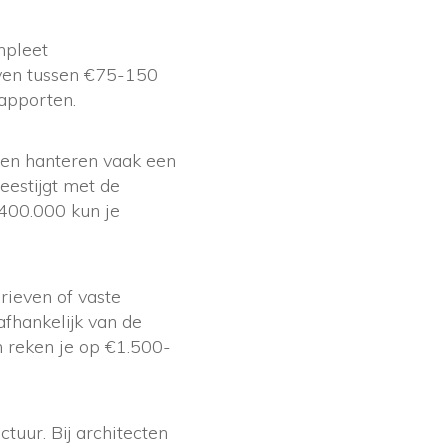
mpleet
even tussen €75-150
rapporten.
cten hanteren vaak een
eestijgt met de
400.000 kun je
ieven of vaste
afhankelijk van de
n reken je op €1.500-
tuur. Bij architecten