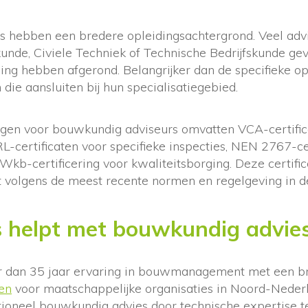
 hebben een bredere opleidingsachtergrond. Veel adv
nde, Civiele Techniek of Technische Bedrijfskunde gev
ng hebben afgerond. Belangrijker dan de specifieke opl
n die aansluiten bij hun specialisatiegebied.
ingen voor bouwkundig adviseurs omvatten VCA-certifice
-certificaten voor specifieke inspecties, NEN 2767-cer
 Wkb-certificering voor kwaliteitsborging. Deze certif
t volgens de meest recente normen en regelgeving in 
 helpt met bouwkundig advie
 dan 35 jaar ervaring in bouwmanagement met een br
ten
voor maatschappelijke organisaties in Noord-Neder
itioneel bouwkundig advies door technische expertise 