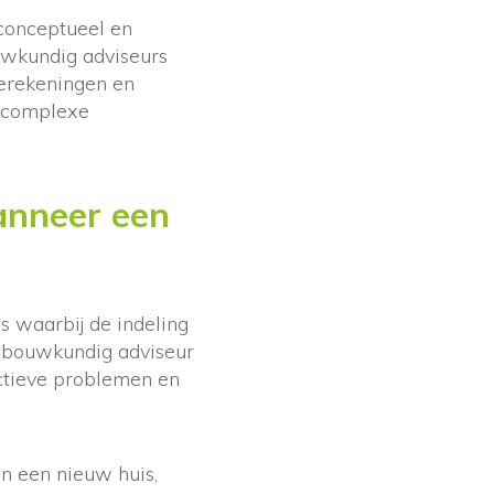
 conceptueel en
uwkundig adviseurs
berekeningen en
n complexe
anneer een
s waarbij de indeling
en bouwkundig adviseur
uctieve problemen en
an een nieuw huis,