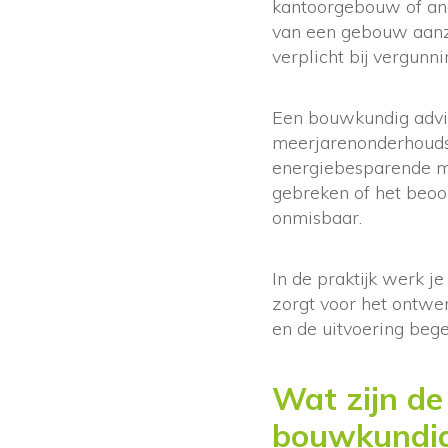
kantoorgebouw of ande
van een gebouw aanzie
verplicht bij vergunn
Een bouwkundig advis
meerjarenonderhoudsp
energiebesparende ma
gebreken of het beoo
onmisbaar.
In de praktijk werk j
zorgt voor het ontwe
en de uitvoering bege
Wat zijn de
bouwkundig