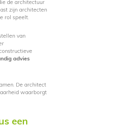
ie de architectuur
st zijn architecten
 rol speelt.
tellen van
er
constructieve
ndig advies
samen. De architect
lbaarheid waarborgt
sus een