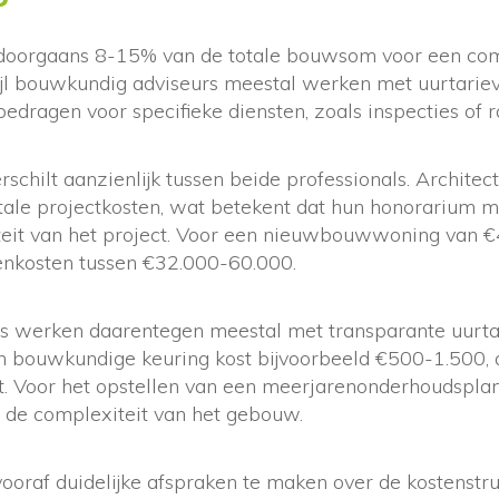
 doorgaans 8-15% van de totale bouwsom voor een co
ijl bouwkundig adviseurs meestal werken met uurtari
bedragen voor specifieke diensten, zoals inspecties of 
rschilt aanzienlijk tussen beide professionals. Archite
tale projectkosten, wat betekent dat hun honorarium m
eit van het project. Voor een nieuwbouwwoning van €
enkosten tussen €32.000-60.000.
 werken daarentegen meestal met transparante uurtar
en bouwkundige keuring kost bijvoorbeeld €500-1.500, 
ct. Voor het opstellen van een meerjarenonderhoudspla
n de complexiteit van het gebouw.
vooraf duidelijke afspraken te maken over de kostenstruc