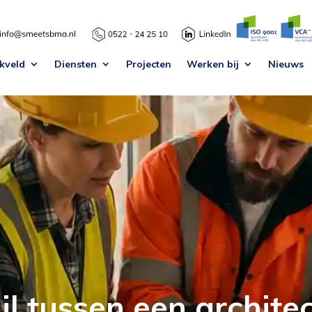
kveld
Diensten
Projecten
Werken bij
Nieuws
hil tussen een archit