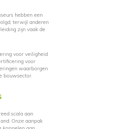
iseurs hebben een
olgd, terwijl anderen
eiding zijn vaak de
ring voor veiligheid
tificering voor
iceringen waarborgen
de bouwsector.
s
eed scala aan
land. Onze aanpak
te koppelen aan