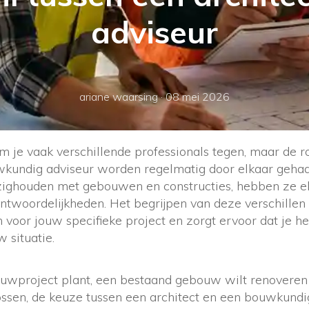
adviseur
ariane waarsing
·
08 mei 2026
 je vaak verschillende professionals tegen, maar de r
wkundig adviseur worden regelmatig door elkaar geha
ighouden met gebouwen en constructies, hebben ze el
antwoordelijkheden. Het begrijpen van deze verschillen h
n voor jouw specifieke project en zorgt ervoor dat je h
w situatie.
uwproject plant, een bestaand gebouw wilt renoveren 
sen, de keuze tussen een architect en een bouwkundig