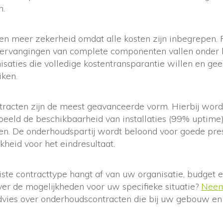
n.
en meer zekerheid omdat alle kosten zijn inbegrepen. 
vervangingen van complete componenten vallen onder he
nisaties die volledige kostentransparantie willen en ge
ken.
ntracten zijn de meest geavanceerde vorm. Hierbij wor
beeld de beschikbaarheid van installaties (99% uptime)
en. De onderhoudspartij wordt beloond voor goede pres
heid voor het eindresultaat.
iste contracttype hangt af van uw organisatie, budget e
er de mogelijkheden voor uw specifieke situatie?
Neem
dvies over onderhoudscontracten die bij uw gebouw en 