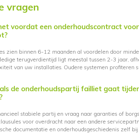
e vragen
et voordat een onderhoudscontract voor in
pt?
es zien binnen 6-12 maanden al voordelen door minder
edige terugverdientijd ligt meestal tussen 2-3 jaar, afh
eit van uw installaties. Oudere systemen profiteren s
ls de onderhoudspartij failliet gaat tijde
?
inancieel stabiele partij en vraag naar garanties of borgs
lausules voor overdracht naar een andere servicepartne
ische documentatie en onderhoudsgeschiedenis zelf bij