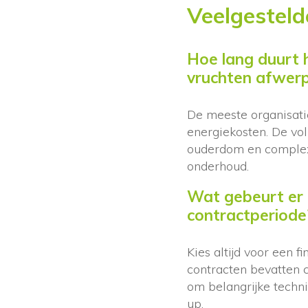
Veelgesteld
Hoe lang duurt h
vruchten afwer
De meeste organisati
energiekosten. De voll
ouderdom en complexit
onderhoud.
Wat gebeurt er a
contractperiode
Kies altijd voor een f
contracten bevatten c
om belangrijke techn
up.