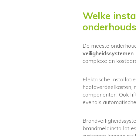
Welke insta
onderhouds
De meeste onderhou
veiligheidssystemen
complexe en kostbare
Elektrische installati
hoofdverdeelkasten, 
componenten. Ook lif
evenals automatische
Brandveiligheidssyst
brandmeldinstallatie
systemen kennen stri