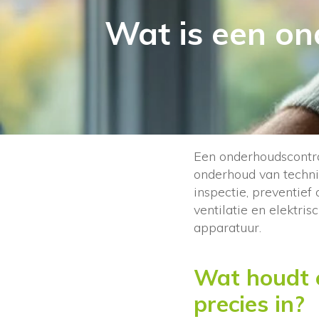
Wat is een on
Een onderhoudscontra
onderhoud van techn
inspectie, preventief
ventilatie en elektri
apparatuur.
Wat houdt e
precies in?