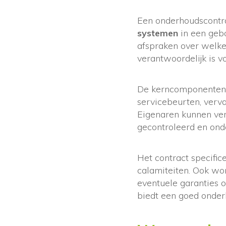
Een onderhoudscontra
systemen
in een gebo
afspraken over welk
verantwoordelijk is v
De kerncomponenten v
servicebeurten, verva
Eigenaren kunnen ver
gecontroleerd en ond
Het contract specific
calamiteiten. Ook wo
eventuele garanties o
biedt een goed onder