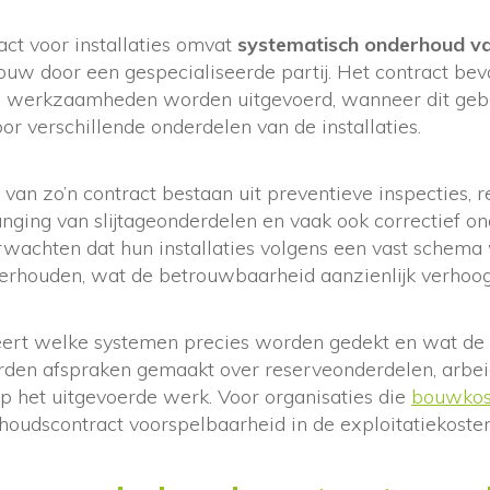
ct voor installaties omvat
systematisch onderhoud van
uw door een gespecialiseerde partij. Het contract beva
e werkzaamheden worden uitgevoerd, wanneer dit geb
oor verschillende onderdelen van de installaties.
an zo’n contract bestaan uit preventieve inspecties, 
nging van slijtageonderdelen en vaak ook correctief on
wachten dat hun installaties volgens een vast schem
erhouden, wat de betrouwbaarheid aanzienlijk verhoog
eert welke systemen precies worden gedekt en wat de re
rden afspraken gemaakt over reserveonderdelen, arbei
p het uitgevoerde werk. Voor organisaties die
bouwkos
houdscontract voorspelbaarheid in de exploitatiekosten