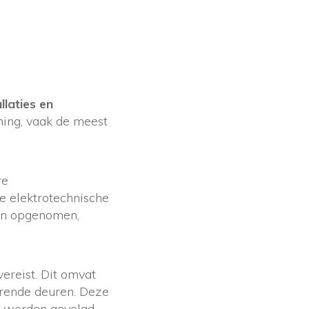
llaties en
ning, vaak de meest
re
e elektrotechnische
ten opgenomen,
ereist. Dit omvat
erende deuren. Deze
n worden gevolgd.