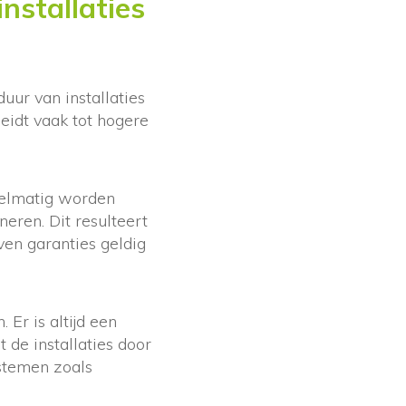
nstallaties
uur van installaties
leidt vaak tot hogere
egelmatig worden
eren. Dit resulteert
ven garanties geldig
Er is altijd een
 de installaties door
ystemen zoals