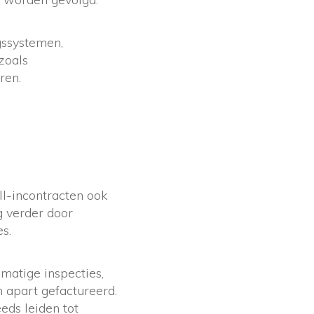
gssystemen,
zoals
ren.
all-incontracten ook
g verder door
s.
matige inspecties,
 apart gefactureerd.
eds leiden tot