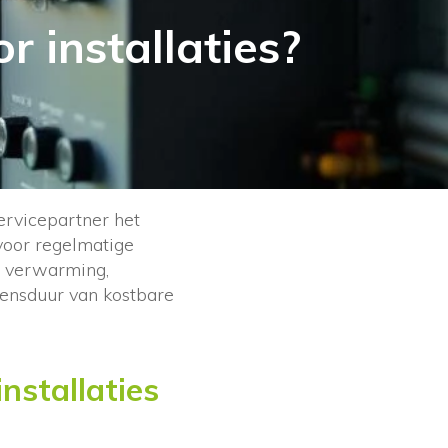
 installaties?
ervicepartner het
voor regelmatige
ls verwarming,
evensduur van kostbare
nstallaties