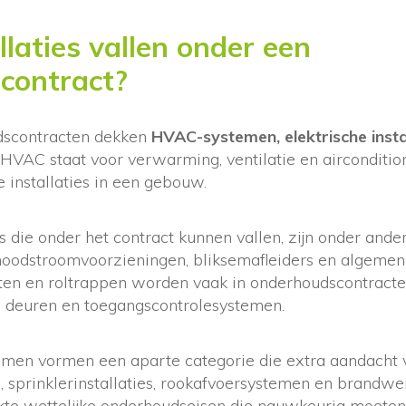
llaties vallen onder een
contract?
dscontracten dekken
HVAC-systemen, elektrische insta
. HVAC staat voor verwarming, ventilatie en airconditio
 installaties in een gebouw.
es die onder het contract kunnen vallen, zijn onder ande
noodstroomvoorzieningen, bliksemafleiders en algemen
ten en roltrappen worden vaak in onderhoudscontrac
 deuren en toegangscontrolesystemen.
emen vormen een aparte categorie die extra aandacht v
s, sprinklerinstallaties, rookafvoersystemen en brandw
kte wettelijke onderhoudseisen die nauwkeurig moete