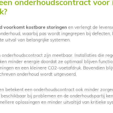
en onderhoudscontract voor i
k?
d voorkomt kostbare storingen
en verlengt de levensd
 onderhoud, waarbij pas wordt ingegrepen bij defecten, 
e uitval van belangrijke systemen.
 onderhoudscontract zijn meetbaar. Installaties die r
en minder energie doordat ze optimaal blijven function
ningen en een kleinere CO2-voetafdruk. Bovendien blij
chreven onderhoud wordt uitgevoerd.
 betekent een onderhoudscontract ook minder zorgen. 
beschikbaar bij problemen en de onderhoudspartij kent
 snellere oplossingen en minder uitvaltijd van kritieke s