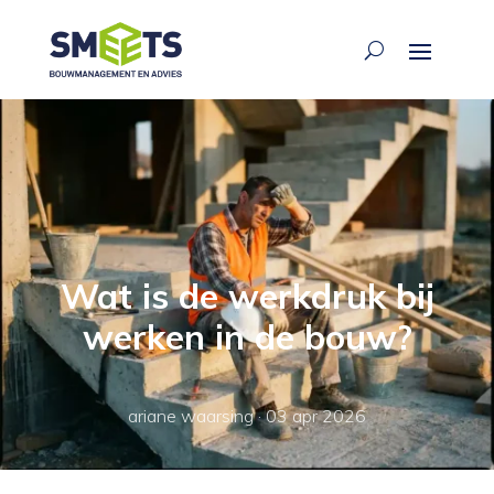
Wat is de werkdruk bij
werken in de bouw?
ariane waarsing
·
03 apr 2026