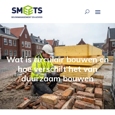
Wat is circulair bouwen en
hoe verschilt het van
duurzaam bouwen
ariane waarsing
·
30 mei 2026