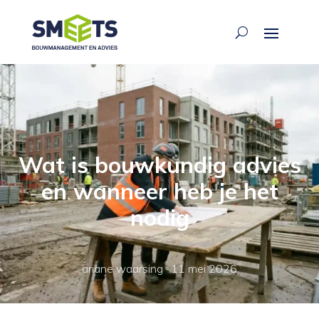
Wat is bouwkundig advies
en wanneer heb je het
nodig
ariane waarsing
·
11 mei 2026