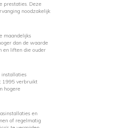
 prestaties. Deze
ervanging noodzakelijk
ie maandelijks
 hoger dan de waarde
 en liften die ouder
installaties
t 1995 verbruikt
in hogere
asinstallaties en
rmen of regelmatig
co’s te vermijden.