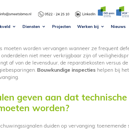
ariane waarsing
·
07 mrt 2026
kveld
Diensten
Projecten
Werken bij
Nieuws
ies moeten worden vervangen wanneer ze frequent defe
, onderdelen niet meer verkrijgbaar zijn of veiligheids
ngt af van de levensduur, de reparatiekosten versus d
giebesparingen.
Bouwkundige inspecties
helpen bij he
rvanging.
len geven aan dat technische i
moeten worden?
rschuwingssignalen duiden op vervanging: toenemende s