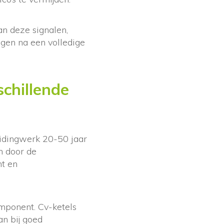
an deze signalen,
ngen na een volledige
chillende
eidingwerk 20-50 jaar
n door de
ht en
mponent. Cv-ketels
n bij goed