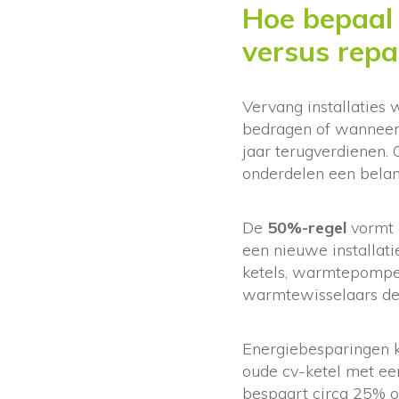
Hoe bepaal 
versus repa
Vervang installatie
bedragen of wanneer 
jaar terugverdienen.
onderdelen een belang
De
50%-regel
vormt e
een nieuwe installati
ketels, warmtepompe
warmtewisselaars def
Energiebesparingen ku
oude cv-ketel met e
bespaart circa 25% op