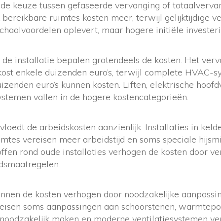
 de keuze tussen gefaseerde vervanging of totaalverv
jk bereikbare ruimtes kosten meer, terwijl gelijktijdige 
aalvoordelen oplevert, maar hogere initiële investeri
de installatie bepalen grotendeels de kosten. Het ver
kost enkele duizenden euro’s, terwijl complete HVAC-s
enden euro’s kunnen kosten. Liften, elektrische hoofd
ystemen vallen in de hogere kostencategorieën.
loedt de arbeidskosten aanzienlijk. Installaties in kelde
mtes vereisen meer arbeidstijd en soms speciale hijsm
offen rond oude installaties verhogen de kosten door ve
idsmaatregelen.
unnen de kosten verhogen door noodzakelijke aanpass
reisen soms aanpassingen aan schoorstenen, warmte
 noodzakelijk maken en moderne ventilatiesystemen ve