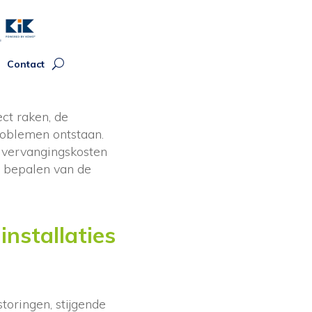
Contact
ct raken, de
problemen ontstaan.
e vervangingskosten
t bepalen van de
nstallaties
toringen, stijgende