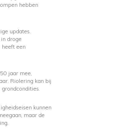
n pompen hebben
ige updates.
in droge
 heeft een
 50 jaar mee,
ar. Riolering kan bij
 grondcondities.
ligheidseisen kunnen
r meegaan, maar de
ing.