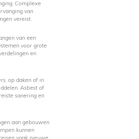
anging. Complexe
vervanging van
ngen vereist.
vangen van een
ystemen voor grote
verdelingen en
rs, op daken of in
iddelen. Asbest of
reiste sanering en
ingen aan gebouwen.
pompen kunnen
reisen vaak nieuwe