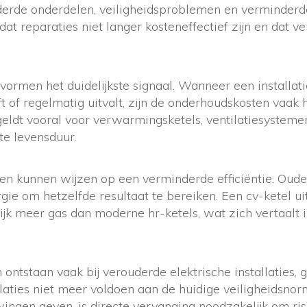
derde onderdelen, veiligheidsproblemen en verminderde
dat reparaties niet langer kosteneffectief zijn en dat v
vormen het duidelijkste signaal. Wanneer een installat
t of regelmatig uitvalt, zijn de onderhoudskosten vaak
geldt vooral voor verwarmingsketels, ventilatiesystemen
te levensduur.
en kunnen wijzen op een verminderde efficiëntie. Oude 
ie om hetzelfde resultaat te bereiken. Een cv-ketel ui
ijk meer gas dan moderne hr-ketels, wat zich vertaalt 
ontstaan vaak bij verouderde elektrische installaties, g
llaties niet meer voldoen aan de huidige veiligheidsno
ngen geven, is directe vervanging noodzakelijk om risi