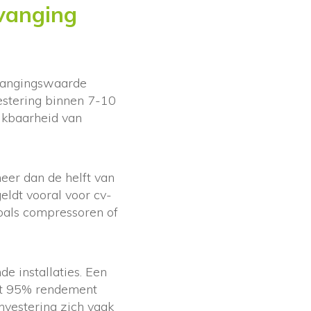
rvanging
rvangingswaarde
estering binnen 7-10
ikbaarheid van
eer dan de helft van
eldt vooral voor cv-
oals compressoren of
e installaties. Een
et 95% rendement
nvestering zich vaak