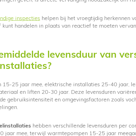
dige inspecties
helpen bij het vroegtijdig herkennen v
 kunt handelen in plaats van reactief te moeten verva
emiddelde levensduur van vers
nstallaties?
5-25 jaar mee, elektrische installaties 25-40 jaar, l
ateriaal en liften 20-30 jaar. Deze levensduren variëre
de gebruiksintensiteit en omgevingsfactoren zoals voc
lingen.
installaties
hebben verschillende levensduren per co
0 jaar mee, terwijl warmtepompen 15-25 jaar meegaa