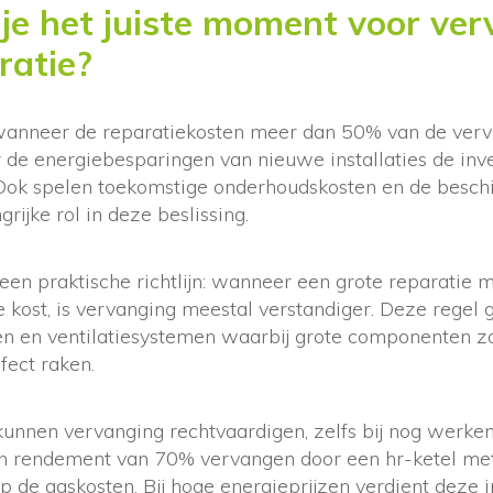
je het juiste moment voor ve
ratie?
s wanneer de reparatiekosten meer dan 50% van de ve
de energiebesparingen van nieuwe installaties de inv
 Ook spelen toekomstige onderhoudskosten en de besch
rijke rol in deze beslissing.
en praktische richtlijn: wanneer een grote reparatie m
e kost, is vervanging meestal verstandiger. Deze regel g
n en ventilatiesystemen waarbij grote componenten z
ect raken.
nnen vervanging rechtvaardigen, zelfs bij nog werkend
en rendement van 70% vervangen door een hr-ketel m
 de gaskosten. Bij hoge energieprijzen verdient deze i