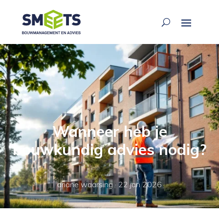
Wanneer heb je
bouwkundig advies nodig?
ariane waarsing
·
22 jan 2026