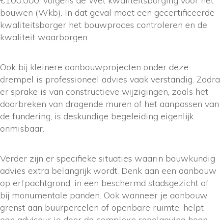
€100.000, volgens de Wet kwaliteitsborging voor het
bouwen (Wkb). In dat geval moet een gecertificeerde
kwaliteitsborger het bouwproces controleren en de
kwaliteit waarborgen.
Ook bij kleinere aanbouwprojecten onder deze
drempel is professioneel advies vaak verstandig. Zodra
er sprake is van constructieve wijzigingen, zoals het
doorbreken van dragende muren of het aanpassen van
de fundering, is deskundige begeleiding eigenlijk
onmisbaar.
Verder zijn er specifieke situaties waarin bouwkundig
advies extra belangrijk wordt. Denk aan een aanbouw
op erfpachtgrond, in een beschermd stadsgezicht of
bij monumentale panden. Ook wanneer je aanbouw
grenst aan buurpercelen of openbare ruimte, helpt
een adviseur je door de complexe regelgeving heen.