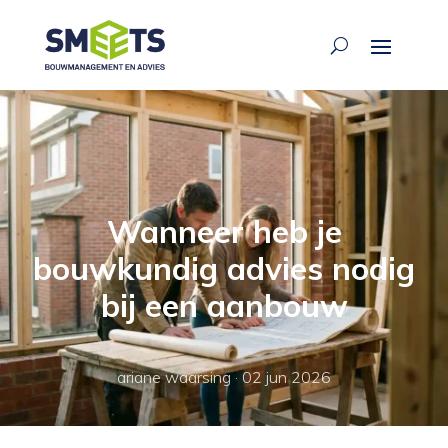
Wanneer heb je
bouwkundig advies nodig
bij een aanbouw
ariane waarsing
·
02 jun 2026