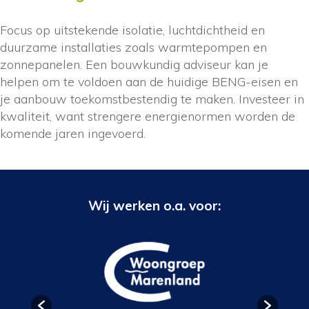
Focus op uitstekende isolatie, luchtdichtheid en
duurzame installaties zoals warmtepompen en
zonnepanelen. Een bouwkundig adviseur kan je
helpen om te voldoen aan de huidige BENG-eisen en
je aanbouw toekomstbestendig te maken. Investeer in
kwaliteit, want strengere energienormen worden de
komende jaren ingevoerd.
Wij werken o.a. voor: