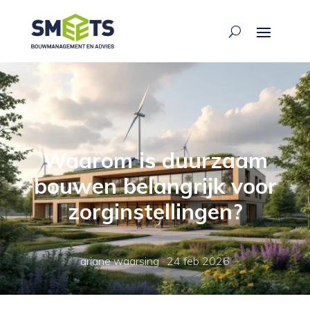
Waarom is duurzaam
bouwen belangrijk voor
zorginstellingen?
ariane waarsing
·
24 feb 2026