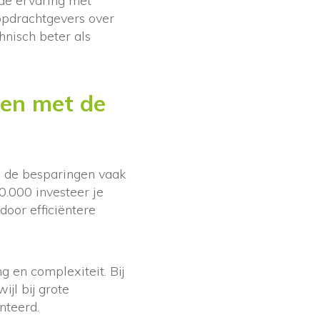
ide ervaring met
opdrachtgevers over
hnisch beter als
ken met de
l de besparingen vaak
.000 investeer je
oor efficiëntere
 en complexiteit. Bij
jl bij grote
teerd.