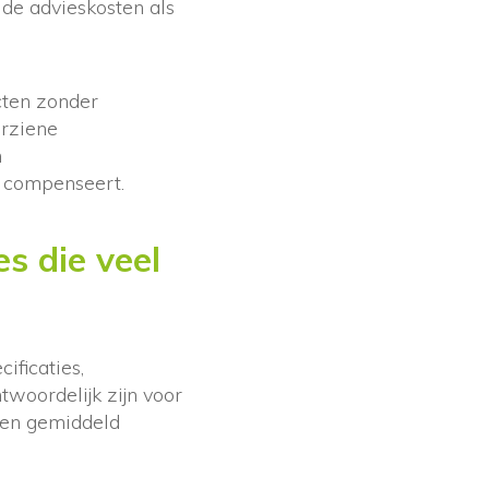
 de advieskosten als
cten zonder
orziene
n
s compenseert.
s die veel
ificaties,
woordelijk zijn voor
ten gemiddeld