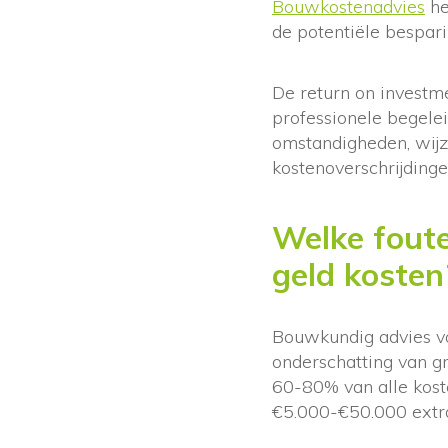
Bouwkostenadvies
he
de potentiële bespar
De return on investme
professionele begele
omstandigheden, wijz
kostenoverschrijding
Welke fout
geld kosten
Bouwkundig advies vo
onderschatting van g
60-80% van alle kost
€5.000-€50.000 extra