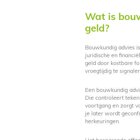
Wat is bou
geld?
Bouwkundig advies is 
juridische en financ
geld door kostbare fou
vroegtijdig te signal
Een bouwkundig advis
Die controleert teke
voortgang en zorgt v
je later wordt gecon
herkeuringen.