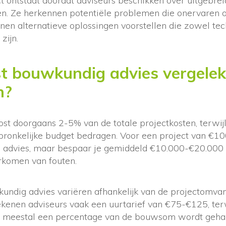
t ontstaat doordat adviseurs beschikken over uitgebre
ten. Ze herkennen potentiële problemen die onervaren 
nen alternatieve oplossingen voorstellen die zowel tec
zijn.
st bouwkundig advies vergele
n?
st doorgaans 2-5% van de totale projectkosten, terwij
ronkelijke budget bedragen. Voor een project van €100
 advies, maar bespaar je gemiddeld €10.000-€20.000 d
orkomen van fouten.
undig advies variëren afhankelijk van de projectomvang
ekenen adviseurs vaak een uurtarief van €75-€125, terwi
meestal een percentage van de bouwsom wordt gehan