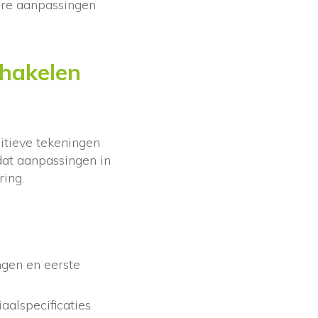
bare aanpassingen
hakelen
nitieve tekeningen
at aanpassingen in
ring.
ngen en eerste
iaalspecificaties