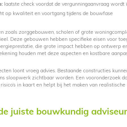
p:
laatste check voordat de vergunningaanvraag wordt 
ht op kwaliteit en voortgang tijdens de bouwfase
en zoals zorggebouwen, scholen of grote woningcompl
ieel. Deze gebouwen hebben specifieke eisen voor toeg
nergieprestatie, die grote impact hebben op ontwerp en
rekening houden met deze aspecten en kostbare aanpa
ecten loont vroeg advies. Bestaande constructies kunne
dens sloopwerk zichtbaar worden. Een vooronderzoek 
risico’s in kaart en helpt bij het maken van realistisch
 de juiste bouwkundig adviseur