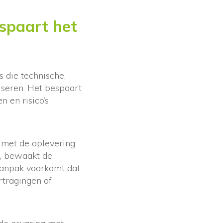
spaart het
 die technische,
iseren. Het bespaart
n en risico’s
 met de oplevering.
s, bewaakt de
aanpak voorkomt dat
rtragingen of