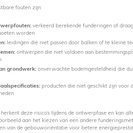
bare fouten zijn:
twerpfouten:
verkeerd berekende funderingen of draag
 moeten worden
en:
leidingen die niet passen door balken of te kleine t
lemen:
ontwerpen die niet voldoen aan bestemmingspl
n
van grondwerk:
onverwachte bodemgesteldheid die du
alspecificaties:
producten die niet geschikt zijn voor 
gheden
herkent deze risico’s tijdens de ontwerpfase en kan al
voorbeeld aan het kiezen van een andere funderingsmet
sen van de gebouworiëntatie voor betere energiepresta