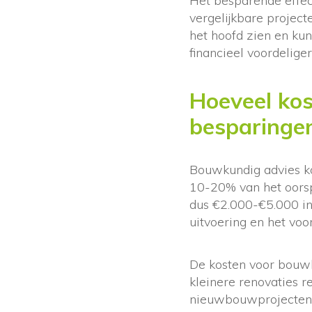
Het besparende effec
vergelijkbare projec
het hoofd zien en kun
financieel voordeliger 
Hoeveel ko
besparinge
Bouwkundig advies ko
10-20% van het oorsp
dus €2.000-€5.000 in
uitvoering en het vo
De kosten voor bouwk
kleinere renovaties r
nieuwbouwprojecten 