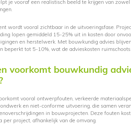
lpt je vooraf een realistisch beeld te krijgen van zowel
ingen.
nt wordt vooral zichtbaar in de uitvoeringsfase. Proje
iding lopen gemiddeld 15-25% uit in kosten door onvo
igingen en herstelwerk. Met bouwkundig advies blijve
en beperkt tot 5-10%, wat de advieskosten ruimschoot
en voorkomt bouwkundig advie
?
orkomt vooral ontwerpfouten, verkeerde materiaalspec
rondwerk en niet-conforme uitvoering, die samen verant
enoverschrijdingen in bouwprojecten. Deze fouten kos
 per project, afhankelijk van de omvang.