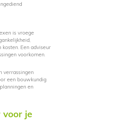
ingediend
exen is vroege
ankelijkheid,
 kosten. Een adviseur
ssingen voorkomen.
n verrassingen
door een bouwkundig
e planningen en
 voor je