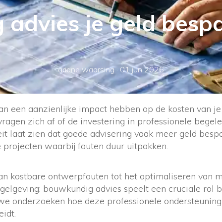
advies je geld bespar
ariane waarsing
·
01 jun 2026
n een aanzienlijke impact hebben op de kosten van j
ragen zich af of de investering in professionele begel
teit laat zien dat goede advisering vaak meer geld bespa
 projecten waarbij fouten duur uitpakken.
n kostbare ontwerpfouten tot het optimaliseren van m
gelgeving: bouwkundig advies speelt een cruciale rol b
 we onderzoeken hoe deze professionele ondersteuning 
eidt.