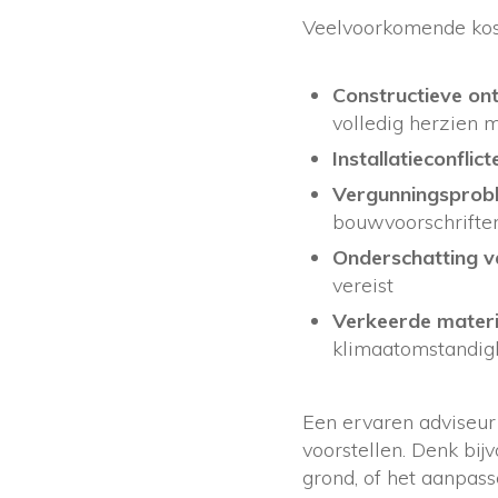
Veelvoorkomende kost
Constructieve on
volledig herzien
Installatieconflict
Vergunningsprob
bouwvoorschrifte
Onderschatting 
vereist
Verkeerde materia
klimaatomstandi
Een ervaren adviseur 
voorstellen. Denk bij
grond, of het aanpas