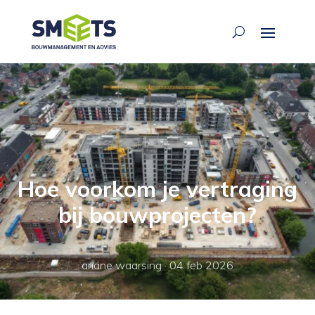
Hoe voorkom je vertraging
bij bouwprojecten?
ariane waarsing
·
04 feb 2026