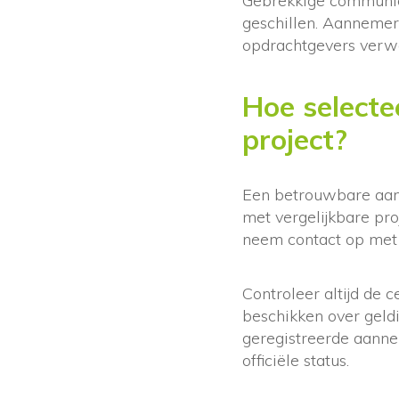
Gebrekkige communica
geschillen. Aannemer
opdrachtgevers verwa
Hoe selecte
project?
Een betrouwbare aan
met vergelijkbare pr
neem contact op met 
Controleer altijd de c
beschikken over geld
geregistreerde aann
officiële status.