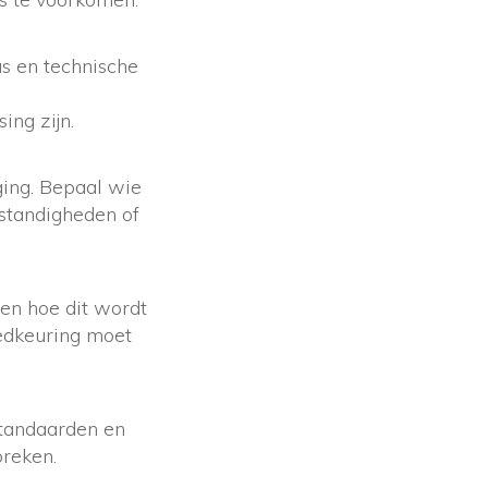
us en technische
ing zijn.
ging. Bepaal wie
mstandigheden of
en hoe dit wordt
oedkeuring moet
.
standaarden en
breken.