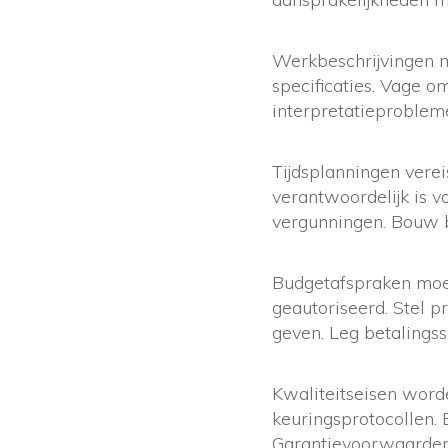
Werkbeschrijvingen m
specificaties. Vage om
interpretatieprobleme
Tijdsplanningen verei
verantwoordelijk is 
vergunningen. Bouw b
Budgetafspraken moe
geautoriseerd. Stel 
geven. Leg betalings
Kwaliteitseisen word
keuringsprotocollen. 
Garantievoorwaarden 