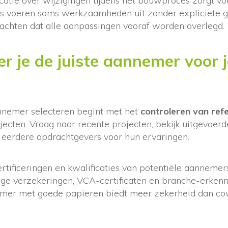
tie over wijzigingen tijdens het bouwproces zorgt vo
s voeren soms werkzaamheden uit zonder expliciete go
chten dat alle aanpassingen vooraf worden overlegd.
er je de juiste aannemer voor
nemer selecteren begint met het
controleren van refe
ojecten. Vraag naar recente projecten, bekijk uitgevo
eerdere opdrachtgevers voor hun ervaringen.
ertificeringen en kwalificaties van potentiële aannemers
ige verzekeringen, VCA-certificaten en branche-erkenn
emer met goede papieren biedt meer zekerheid dan c