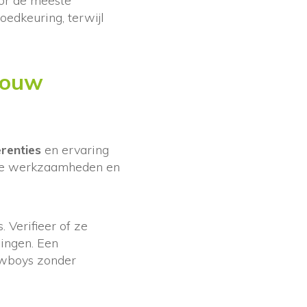
or de meeste
edkeuring, terwijl
 jouw
renties
en ervaring
erde werkzaamheden en
. Verifieer of ze
ingen. Een
owboys zonder