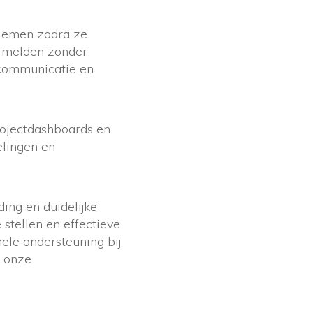
blemen zodra ze
e melden zonder
e communicatie en
rojectdashboards en
lingen en
ing en duidelijke
stellen en effectieve
le ondersteuning bij
r onze