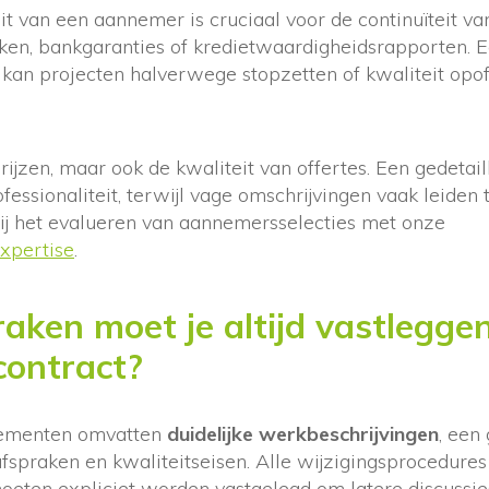
eit van een aannemer is cruciaal voor de continuïteit va
kken, bankgaranties of kredietwaardigheidsrapporten. 
 kan projecten halverwege stopzetten of kwaliteit opo
prijzen, maar ook de kwaliteit van offertes. Een gedetai
ofessionaliteit, terwijl vage omschrijvingen vaak leiden t
bij het evalueren van aannemersselecties met onze
xpertise
.
aken moet je altijd vastleggen
ontract?
elementen omvatten
duidelijke werkbeschrijvingen
, een
afspraken en kwaliteitseisen. Alle wijzigingsprocedures
oeten expliciet worden vastgelegd om latere discussie