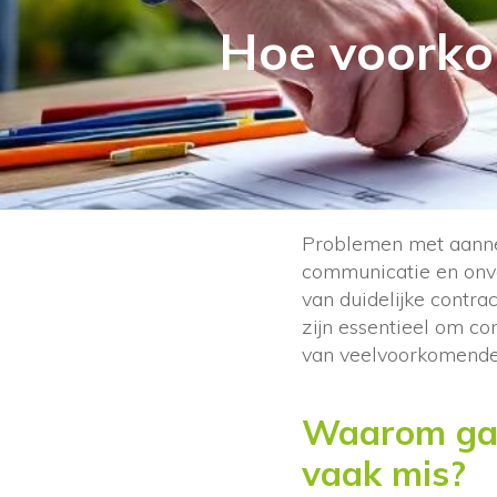
Hoe voorko
Problemen met aanne
communicatie en onvo
van duidelijke contr
zijn essentieel om co
van veelvoorkomende 
Waarom gaa
vaak mis?