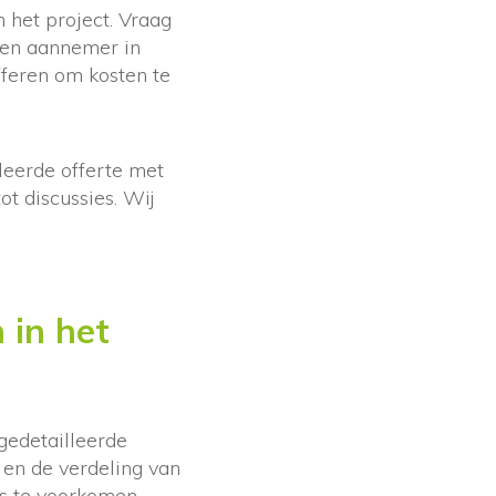
n het project. Vraag
Een aannemer in
fferen om kosten te
lleerde offerte met
ot discussies. Wij
 in het
 gedetailleerde
 en de verdeling van
s te voorkomen.