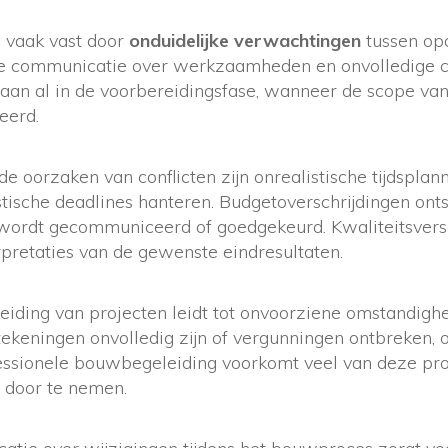
 vaak vast door
onduidelijke verwachtingen
tussen op
e communicatie over werkzaamheden en onvolledige c
aan al in de voorbereidingsfase, wanneer de scope van 
eerd.
oorzaken van conflicten zijn onrealistische tijdsplan
tische deadlines hanteren. Budgetoverschrijdingen ont
 wordt gecommuniceerd of goedgekeurd. Kwaliteitsvers
erpretaties van de gewenste eindresultaten.
iding van projecten leidt tot onvoorziene omstandighe
ekeningen onvolledig zijn of vergunningen ontbreken, 
fessionele bouwbegeleiding voorkomt veel van deze pr
g door te nemen.