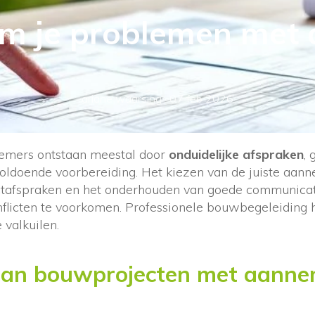
m je problemen met
ariane waarsing
·
07 feb 2026
mers ontstaan meestal door
onduidelijke afspraken
,
ldoende voorbereiding. Het kiezen van de juiste aann
actafspraken en het onderhouden van goede communicati
nflicten te voorkomen. Professionele bouwbegeleiding h
valkuilen.
n bouwprojecten met aanne