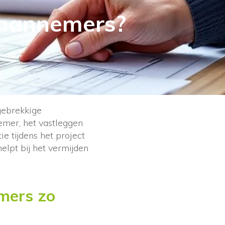
 aannemers?
 gebrekkige
emer, het vastleggen
e tijdens het project
elpt bij het vermijden
mers zo