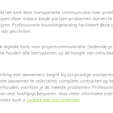
rkt het best door transparante communicatie over pro
 open sfeer waarin beide partijen problemen durven t
wijzen. Professionele bouwbegeleiding faciliteert dez
 van geschillen.
k digitale tools voor projectcommunicatie. Gedeelde p
s houden alle betrokkenen op de hoogte van ontwikke
king met aannemers begint bij zorgvuldige voorbereid
iste aannemer te selecteren, complete contracten op te 
rhouden, voorkom je de meeste problemen. Professione
an veel hoofdpijn besparen. Voor meer informatie ove
nsten kunt u
contact met ons opnemen
.