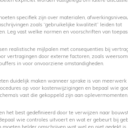
oeten specifiek zijn over materialen, afwerkingsnivea
schrijvingen zoals “gebruikelijke kwaliteit” leiden tot
n. Leg vast welke normen en voorschriften van toepass
sen realistische mijlpalen met consequenties bij vertra
voor vertragingen door externe factoren, zoals weerso
uffers in voor onvoorziene omstandigheden.
ten duidelijk maken wanneer sprake is van meerwerk 
procedures op voor kostenwijzigingen en bepaal wie g
schema’s vast die gekoppeld zijn aan oplevermomenten
en het best gedefinieerd door te verwijzen naar bouw
Bepaal wie controles uitvoert en wat er gebeurt bij ge
moeten helder omschrijven wat wel en niet gedekt is.