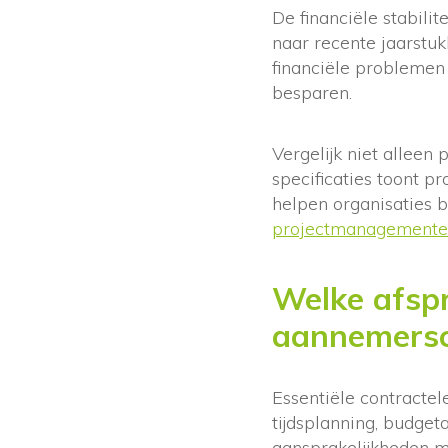
De financiële stabilit
naar recente jaarstu
financiële problemen
besparen.
Vergelijk niet alleen 
specificaties toont pr
helpen organisaties 
projectmanagemente
Welke afspr
aannemersc
Essentiële contract
tijdsplanning, budget
aansprakelijkheden m