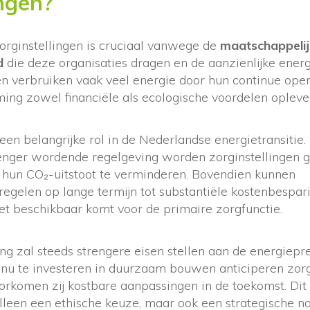
ingen?
rginstellingen is cruciaal vanwege de
maatschappeli
d
die deze organisaties dragen en de aanzienlijke energi
verbruiken vaak veel energie door hun continue oper
ng zowel financiële als ecologische voordelen oplever
een belangrijke rol in de Nederlandse energietransitie.
renger wordende regelgeving worden zorginstellingen 
hun CO₂-uitstoot te verminderen. Bovendien kunnen
gelen op lange termijn tot substantiële kostenbespari
 beschikbaar komt voor de primaire zorgfunctie.
g zal steeds strengere eisen stellen aan de energiepre
u te investeren in duurzaam bouwen anticiperen zorg
orkomen zij kostbare aanpassingen in de toekomst. Dit
lleen een ethische keuze, maar ook een strategische n