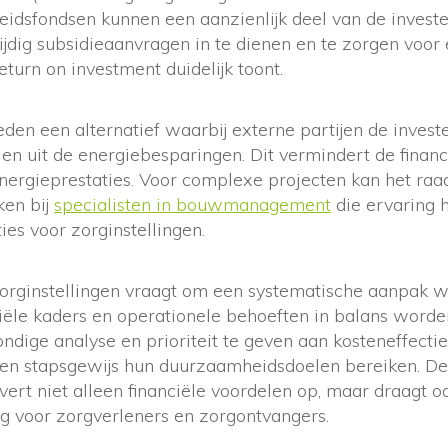
idsfondsen kunnen een aanzienlijk deel van de investe
tijdig subsidieaanvragen in te dienen en te zorgen voo
eturn on investment duidelijk toont.
den een alternatief waarbij externe partijen de invest
len uit de energiebesparingen. Dit vermindert de financ
nergieprestaties. Voor complexe projecten kan het ra
ken bij
specialisten in bouwmanagement
die ervaring
ies voor zorginstellingen.
rginstellingen vraagt om een systematische aanpak w
iële kaders en operationele behoeften in balans worde
ndige analyse en prioriteit te geven aan kosteneffect
gen stapsgewijs hun duurzaamheidsdoelen bereiken. De 
rt niet alleen financiële voordelen op, maar draagt oo
 voor zorgverleners en zorgontvangers.