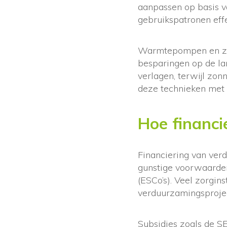
aanpassen op basis v
gebruikspatronen effec
Warmtepompen en zon
besparingen op de l
verlagen, terwijl zo
deze technieken met
Hoe financi
Financiering van ver
gunstige voorwaarden
(ESCo’s). Veel zorgin
verduurzamingsprojec
Subsidies zoals de S