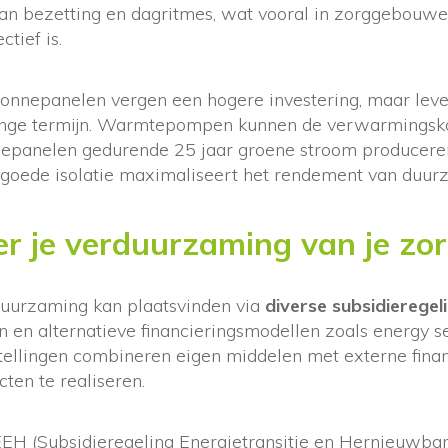
an bezetting en dagritmes, wat vooral in zorggebouw
tief is.
nepanelen vergen een hogere investering, maar lever
ange termijn. Warmtepompen kunnen de verwarmings
nnepanelen gedurende 25 jaar groene stroom producere
 goede isolatie maximaliseert het rendement van duu
er je verduurzaming van je zor
duurzaming kan plaatsvinden via
diverse subsidieregel
 en alternatieve financieringsmodellen zoals energy 
stellingen combineren eigen middelen met externe fina
ten te realiseren.
EEH (Subsidieregeling Energietransitie en Hernieuwbar