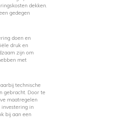
ringskosten dekken.
r een gedegen
ering doen en
iële druk en
adzaam zijn om
 hebben met
aarbij technische
n gebracht. Door te
ieve maatregelen
investering in
k bij aan een