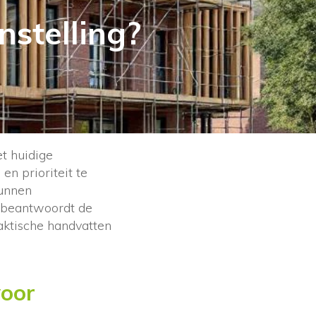
stelling?
t huidige
n prioriteit te
kunnen
l beantwoordt de
aktische handvatten
voor