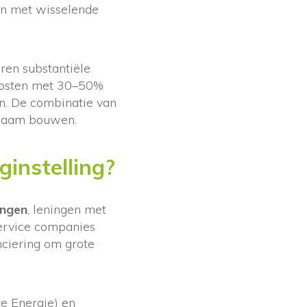
en met wisselende
en substantiële
kosten met 30–50%
n. De combinatie van
rzaam bouwen.
ginstelling?
ingen
, leningen met
service companies
nciering om grote
e Energie) en