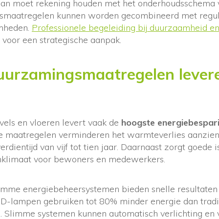
plan moet rekening houden met het onderhoudsschema 
smaatregelen kunnen worden gecombineerd met regul
mheden.
Professionele begeleiding bij duurzaamheid en 
n voor een strategische aanpak.
uurzamingsmaatregelen lever
evels en vloeren levert vaak de
hoogste energiebespar
ze maatregelen verminderen het warmteverlies aanzien
dientijd van vijf tot tien jaar. Daarnaast zorgt goede i
nklimaat voor bewoners en medewerkers.
limme energiebeheersystemen bieden snelle resultaten
ED-lampen gebruiken tot 80% minder energie dan tradit
. Slimme systemen kunnen automatisch verlichting e