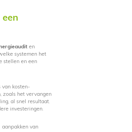
 een
nergieaudit
en
 welke systemen het
e stellen en een
s van kosten-
, zoals het vervangen
g, al snel resultaat.
dere investeringen.
el aanpakken van