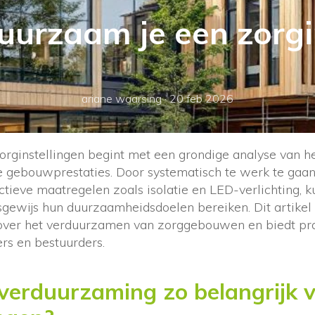
uurzaam je een zorgin
ariane waarsing
·
20 feb 2026
rginstellingen begint met een grondige analyse van he
 gebouwprestaties. Door systematisch te werk te gaan e
tieve maatregelen zoals isolatie en LED-verlichting, 
psgewijs hun duurzaamheidsdoelen bereiken. Dit artike
 over het verduurzamen van zorggebouwen en biedt pr
ers en bestuurders.
verduurzaming zo belangrijk 