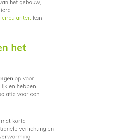
van het gebouw,
iere
circulariteit
kan
en het
ingen
op voor
lijk en hebben
solatie voor een
 met korte
ionele verlichting en
n verwarming