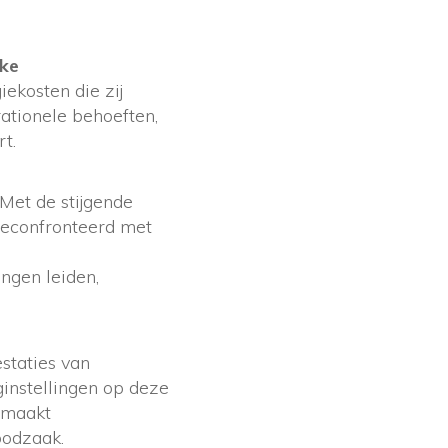
jke
ekosten die zij
ationele behoeften,
t.
 Met de stijgende
geconfronteerd met
ngen leiden,
staties van
instellingen op deze
 maakt
oodzaak.