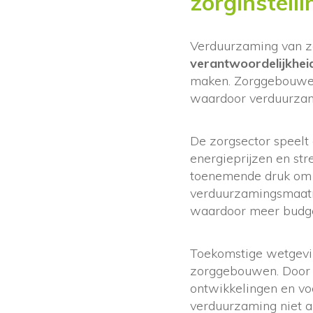
zorginstell
Verduurzaming van zo
verantwoordelijkhei
maken. Zorggebouwen 
waardoor verduurzami
De zorgsector speelt 
energieprijzen en st
toenemende druk om 
verduurzamingsmaatre
waardoor meer budget
Toekomstige wetgevin
zorggebouwen. Door n
ontwikkelingen en vo
verduurzaming niet a