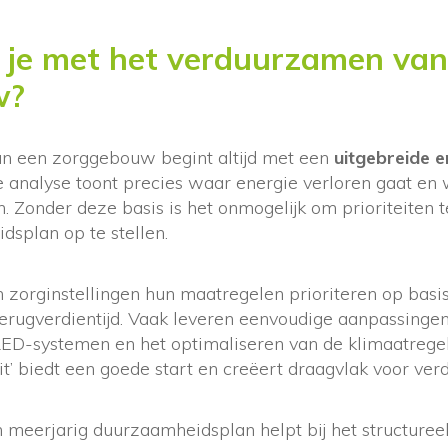
 je met het verduurzamen van
w?
n een zorggebouw begint altijd met een
uitgebreide e
analyse toont precies waar energie verloren gaat en
n. Zonder deze basis is het onmogelijk om prioriteiten t
dsplan op te stellen.
 zorginstellingen hun maatregelen prioriteren op basi
erugverdientijd. Vaak leveren eenvoudige aanpassingen
LED-systemen en het optimaliseren van de klimaatregelin
it’ biedt een goede start en creëert draagvlak voor ver
n meerjarig duurzaamheidsplan helpt bij het structure