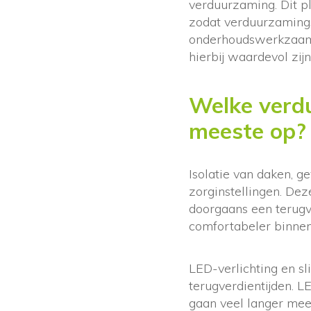
verduurzaming. Dit 
zodat verduurzaming
onderhoudswerkzaa
hierbij waardevol zij
Welke verd
meeste op?
Isolatie van daken, g
zorginstellingen. De
doorgaans een terugver
comfortabeler binne
LED-verlichting en s
terugverdientijden. L
gaan veel langer mee