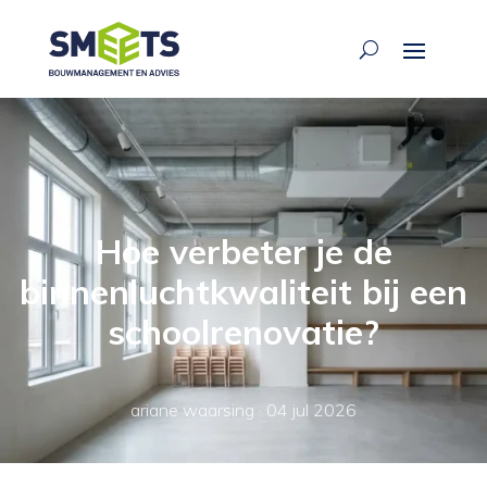
Hoe verbeter je de
binnenluchtkwaliteit bij een
schoolrenovatie?
ariane waarsing
·
04 jul 2026