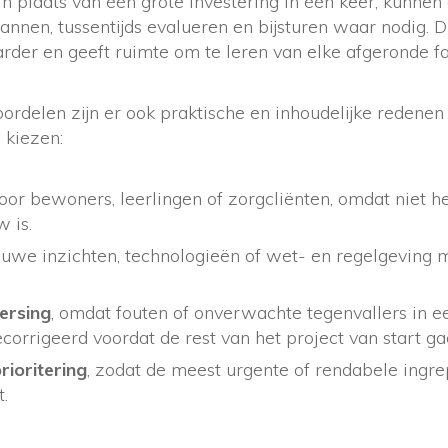
In plaats van één grote investering in één keer, kunne
annen, tussentijds evalueren en bijsturen waar nodig. D
rder en geeft ruimte om te leren van elke afgeronde fa
oordelen zijn er ook praktische en inhoudelijke redene
 kiezen:
oor bewoners, leerlingen of zorgcliënten, omdat niet 
w is.
uwe inzichten, technologieën of wet- en regelgeving 
ersing
, omdat fouten of onverwachte tegenvallers in e
orrigeerd voordat de rest van het project van start ga
rioritering
, zodat de meest urgente of rendabele ingre
.