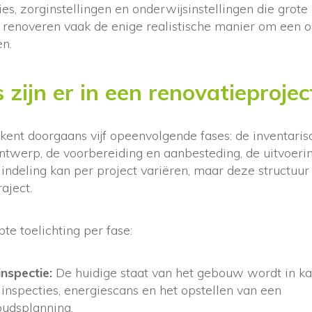
s, zorginstellingen en onderwijsinstellingen die grote 
d renoveren vaak de enige realistische manier om een 
n.
 zijn er in een renovatieprojec
kent doorgaans vijf opeenvolgende fases: de inventarisa
ntwerp, de voorbereiding en aanbesteding, de uitvoerin
indeling kan per project variëren, maar deze structuur
raject.
e toelichting per fase:
inspectie:
De huidige staat van het gebouw wordt in ka
nspecties, energiescans en het opstellen van een
udsplanning.