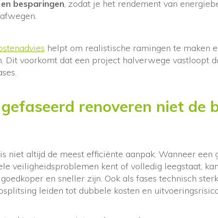
n en besparingen
, zodat je het rendement van energie
 afwegen.
stenadvies
helpt om realistische ramingen te maken e
n. Dit voorkomt dat een project halverwege vastloopt d
ases.
gefaseerd renoveren niet de 
is niet altijd de meest efficiënte aanpak. Wanneer een
rele veiligheidsproblemen kent of volledig leegstaat, ka
 goedkoper en sneller zijn. Ook als fases technisch ster
opsplitsing leiden tot dubbele kosten en uitvoeringsrisico’