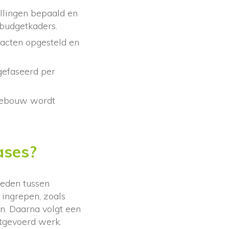
llingen bepaald en
 budgetkaders.
acten opgesteld en
gefaseerd per
gebouw wordt
ases?
heden tussen
ingrepen, zoals
en. Daarna volgt een
itgevoerd werk.