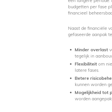
een langere periode. 
budgetten per fase pl
financieel beheersbaa
Naast de financiële v
gefaseerde aanpak te
Minder overlast
v
tegelijk in aanbou
Flexibiliteit
om nie
latere fases.
Betere risicobehe
kunnen worden gec
Mogelijkheid tot p
worden aangepakt