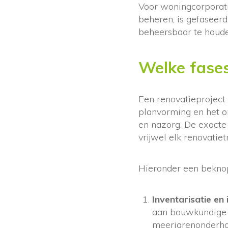
Voor woningcorporatie
beheren, is gefaseer
beheersbaar te houde
Welke fases
Een renovatieproject 
planvorming en het o
en nazorg. De exacte 
vrijwel elk renovatiet
Hieronder een beknopt
Inventarisatie en 
aan bouwkundige i
meerjarenonderho