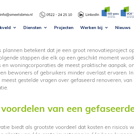
ariane waarsing
·
28 jun 2026
kveld
Diensten
Projecten
Werken bij
Nieuws
s plannen betekent dat je een groot renovatieproject op
volgende stappen die elk op een geschikt moment worden
es en woningcorporaties de meest praktische aanpak, o
 en bewoners of gebruikers minder overlast ervaren. In 
eest gestelde vragen over gefaseerd renoveren, van 
tie.
 voordelen van een gefaseerde
tie biedt als grootste voordeel dat kosten en risico’s