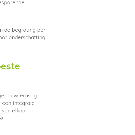
besparende
n de begroting per
oor onderschatting
beste
 gebouw ernstig
n een integrale
k van elkaar
s.