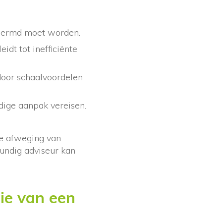
chermd moet worden.
idt tot inefficiënte
 door schaalvoordelen
edige aanpak vereisen.
ge afweging van
kundig adviseur kan
ie van een