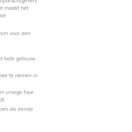
n opdrachtgevers
it maakt het
se.
n om voor een
het hele gebouw
mee te nemen in
en vroege fase
at.
pen als eerste