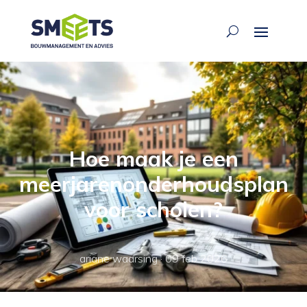
Hoe maak je een
meerjarenonderhoudsplan
voor scholen?
ariane waarsing
·
09 feb 2026