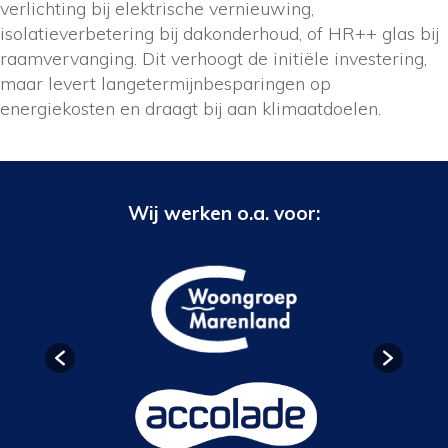
verlichting bij elektrische vernieuwing,
isolatieverbetering bij dakonderhoud, of HR++ glas bij
raamvervanging. Dit verhoogt de initiële investering,
maar levert langetermijnbesparingen op
energiekosten en draagt bij aan klimaatdoelen.
Wij werken o.a. voor: