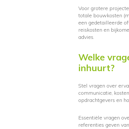
Voor grotere project
totale bouwkosten (me
een gedetailleerde o
reiskosten en bijkom
advies.
Welke vrage
inhuurt?
Stel vragen over erva
communicatie, kostens
opdrachtgevers en ho
Essentiële vragen ove
referenties geven va