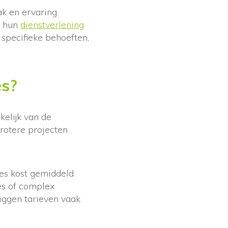
ak en ervaring.
r hun
dienstverlening
 specifieke behoeften,
es?
elijk van de
grotere projecten
ies kost gemiddeld
es of complex
iggen tarieven vaak