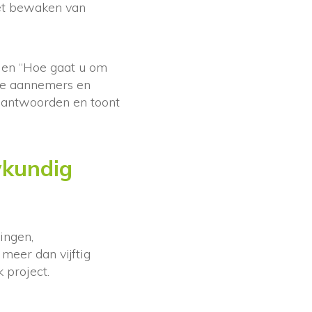
het bewaken van
” en “Hoe gaat u om
lke aannemers en
eantwoorden en toont
wkundig
ingen,
meer dan vijftig
 project.