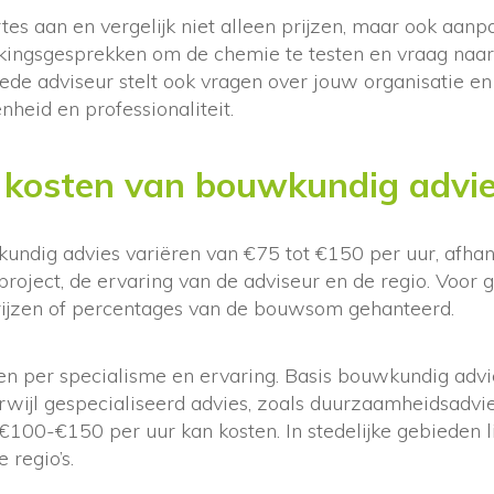
es aan en vergelijk niet alleen prijzen, maar ook aanp
kingsgesprekken om de chemie te testen en vraag naa
de adviseur stelt ook vragen over jouw organisatie en
nheid en professionaliteit.
e kosten van bouwkundig advi
undig advies variëren van €75 tot €150 per uur, afhank
project, de ervaring van de adviseur en de regio. Voor 
ijzen of percentages van de bouwsom gehanteerd.
len per specialisme en ervaring. Basis bouwkundig adv
rwijl gespecialiseerd advies, zoals duurzaamheidsadvi
100-€150 per uur kan kosten. In stedelijke gebieden l
 regio’s.