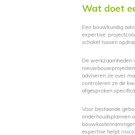
Wat doet e
Een bouwkundig advis
expertise, projectcoö
schakel tussen opdra
De werkzaamheden van
nieuwbouwprojecten 
adviseren ze over ma
controleren ze de kw
afgesproken specifica
Voor bestaande gebou
onderhoudsplannen op
bouwkostenramingen 
expertise helpt risic