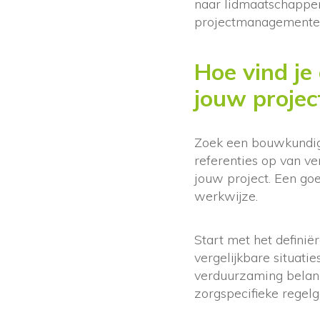
naar lidmaatschappe
projectmanagementer
Hoe vind je
jouw projec
Zoek een bouwkundig 
referenties op van ve
jouw project. Een go
werkwijze.
Start met het definië
vergelijkbare situati
verduurzaming belangr
zorgspecifieke regelg