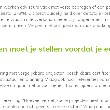
en werken adviseurs vaak met vaste bedragen of een p
estal 2-8%). Dit biedt duidelijkheid over de totale kost
fferte waarin alle werkzaamheden zijn opgenomen, incl
ende uitgaven. Vergeet niet dat goedkoop vaak duurkoo
n moet je stellen voordat je e
ring met vergelijkbare projecten, beschikbare certific
tructuur en planning. Vraag ook naar referenties van 
e ze omgaan met onvoorziene situaties tijdens project
r ervaring: “Hoeveel vergelijkbare projecten heeft u ui
n recente opdrachtgevers in onze sector?” Vraag naar 