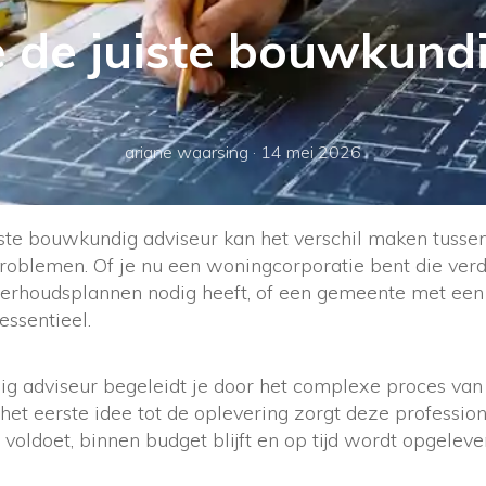
e de juiste bouwkund
ariane waarsing
·
14 mei 2026
iste bouwkundig adviseur kan het verschil maken tusse
problemen. Of je nu een woningcorporatie bent die ver
nderhoudsplannen nodig heeft, of een gemeente met ee
essentieel.
g adviseur begeleidt je door het complexe proces va
et eerste idee tot de oplevering zorgt deze profession
 voldoet, binnen budget blijft en op tijd wordt opgeleve