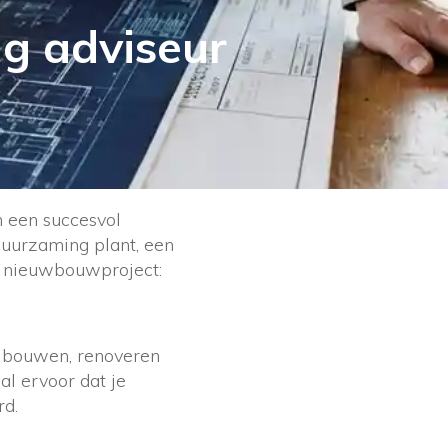
ig adviseur
n een succesvol
duurzaming plant, een
n nieuwbouwproject:
n bouwen, renoveren
al ervoor dat je
rd.