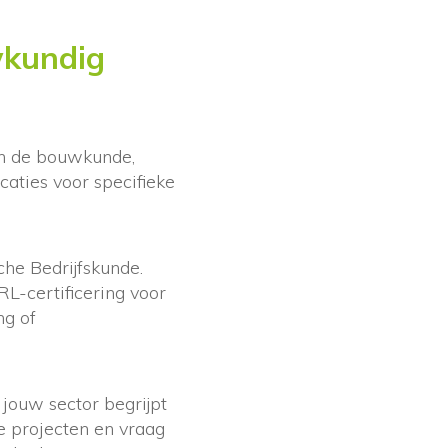
wkundig
in de bouwkunde,
caties voor specifieke
che Bedrijfskunde.
BRL-certificering voor
ng of
jouw sector begrijpt
re projecten en vraag