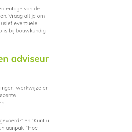
ercentage van de
en. Vraag altijd om
usief eventuele
p is bij bouwkundig
en adviseur
eringen, werkwijze en
recente
en.
tgevoerd?” en “Kunt u
hun aanpak: “Hoe