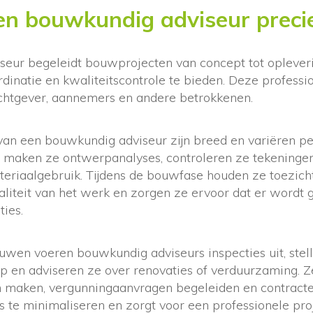
en bouwkundig adviseur preci
eur begeleidt bouwprojecten van concept tot opleveri
rdinatie en kwaliteitscontrole te bieden. Deze professi
chtgever, aannemers en andere betrokkenen.
 een bouwkundig adviseur zijn breed en variëren per 
maken ze ontwerpanalyses, controleren ze tekeningen
teriaalgebruik. Tijdens de bouwfase houden ze toezich
aliteit van het werk en zorgen ze ervoor dat er wordt
ties.
wen voeren bouwkundig adviseurs inspecties uit, stel
 en adviseren ze over renovaties of verduurzaming. 
maken, vergunningaanvragen begeleiden en contract
o’s te minimaliseren en zorgt voor een professionele pro