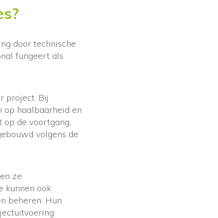
es?
ng door technische
onal fungeert als
project. Bij
 op haalbaarheid en
t op de voortgang,
 gebouwd volgens de
len ze
Ze kunnen ook
en beheren. Hun
jectuitvoering.