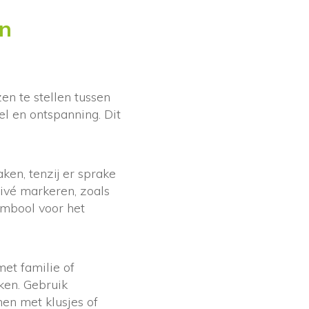
in
n te stellen tussen
tel en ontspanning. Dit
ken, tenzij er sprake
rivé markeren, zoals
ymbool voor het
 met familie of
ken. Gebruik
nen met klusjes of