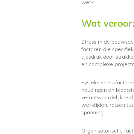
werk.
Wat veroorz
Stress in de bouwsect
factoren die specifie
tijdsdruk door strak
en complexe projectc
Fysieke stressfactor
houdingen en blootstel
verantwoordelijkheid
werktijden, reizen tu
spanning.
Organisatorische fac