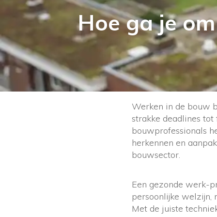
Hoe ga je om
Werken in de bouw br
strakke deadlines to
bouwprofessionals he
herkennen en aanpakk
bouwsector.
Een gezonde werk-priv
persoonlijke welzijn,
Met de juiste technie