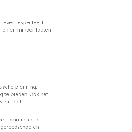
kgever respecteert
eren en minder fouten
ische planning,
g te bieden. Ook het
ssentieel.
ke communicatie,
d gereedschap en