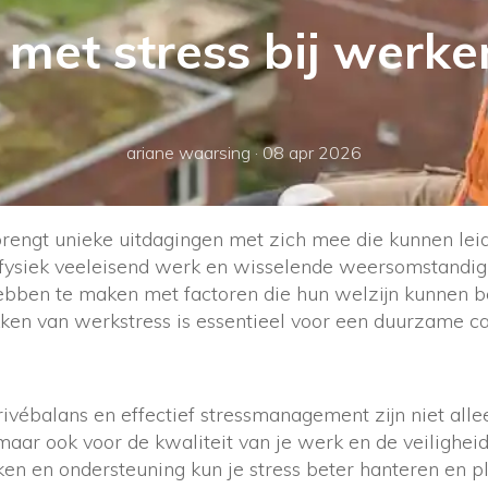
 met stress bij werke
ariane waarsing
·
08 apr 2026
engt unieke uitdagingen met zich mee die kunnen leide
t fysiek veeleisend werk en wisselende weersomstandi
bben te maken met factoren die hun welzijn kunnen b
en van werkstress is essentieel voor een duurzame car
ébalans en effectief stressmanagement zijn niet allee
 maar ook voor de kwaliteit van je werk en de veilighe
ken en ondersteuning kun je stress beter hanteren en p