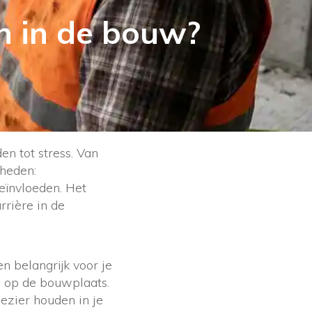
n in de bouw?
n tot stress. Van
gheden:
eïnvloeden. Het
rière in de
n belangrijk voor je
id op de bouwplaats.
lezier houden in je