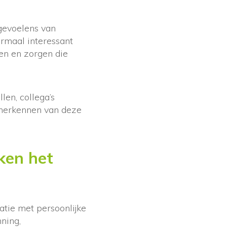
 gevoelens van
ormaal interessant
men en zorgen die
len, collega’s
 herkennen van deze
ken het
tie met persoonlijke
ning,