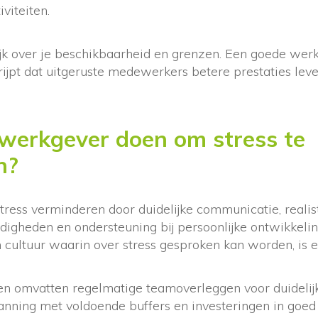
viteiten.
k over je beschikbaarheid en grenzen. Een goede wer
ijpt dat uitgeruste medewerkers betere prestaties lev
werkgever doen om stress te
n?
ress verminderen door duidelijke communicatie, realist
igheden en ondersteuning bij persoonlijke ontwikkelin
cultuur waarin over stress gesproken kan worden, is e
en omvatten regelmatige teamoverleggen voor duidelij
planning met voldoende buffers en investeringen in goe