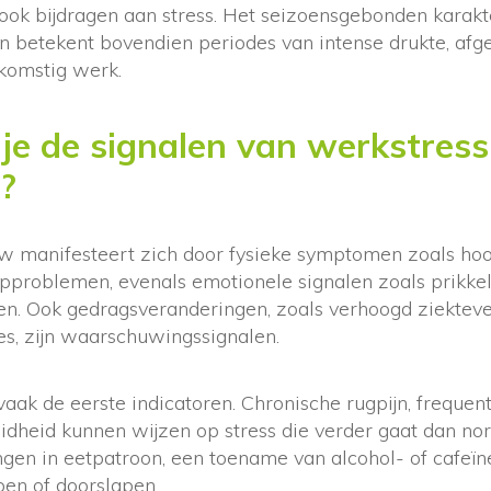
ook bijdragen aan stress. Het seizoensgebonden karakt
etekent bovendien periodes van intense drukte, afg
komstig werk.
je de signalen van werkstress
?
w manifesteert zich door fysieke symptomen zoals hoof
pproblemen, evenals emotionele signalen zoals prikkel
n. Ook gedragsveranderingen, zoals verhoogd ziektev
es, zijn waarschuwingssignalen.
vaak de eerste indicatoren. Chronische rugpijn, frequent
heid kunnen wijzen op stress die verder gaat dan no
ngen in eetpatroon, een toename van alcohol- of cafeï
en of doorslapen.