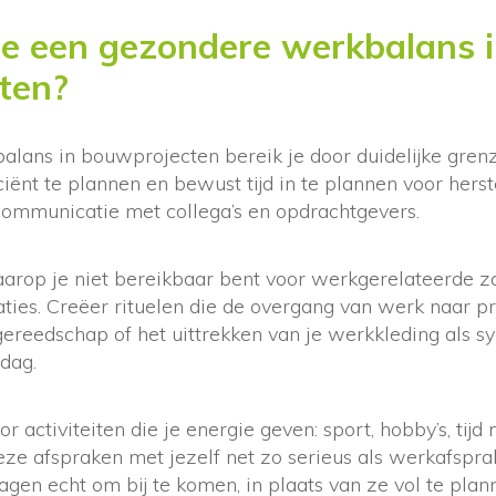
je een gezondere werkbalans 
ten?
lans in bouwprojecten bereik je door duidelijke grenze
iciënt te plannen en bewust tijd in te plannen voor hers
 communicatie met collega’s en opdrachtgevers.
waarop je niet bereikbaar bent voor werkgerelateerde za
aties. Creëer rituelen die de overgang van werk naar p
gereedschap of het uittrekken van je werkkleding als s
dag.
or activiteiten die je energie geven: sport, hobby’s, tijd
eze afspraken met jezelf net zo serieus als werkafspra
gen echt om bij te komen, in plaats van ze vol te plan