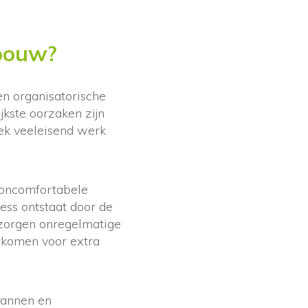
 bouw?
en organisatorische
jkste oorzaken zijn
iek veeleisend werk
n oncomfortabele
ress ontstaat door de
 zorgen onregelmatige
orkomen voor extra
lannen en