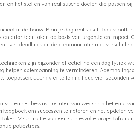
 en het stellen van realistische doelen die passen bi
ciaal in de bouw. Plan je dag realistisch, bouw buffers
 en prioriteer taken op basis van urgentie en impact. G
en over deadlines en de communicatie met verschillend
echnieken zijn bijzonder effectief na een dag fysiek we
ng helpen spierspanning te verminderen. Ademhalingso
s toepassen: adem vier tellen in, houd vier seconden v
mvatten het bewust loslaten van werk aan het eind van
rkdagboek om successen te noteren en het opdelen van
 taken. Visualisatie van een succesvolle projectafrondi
nticipatiestress.