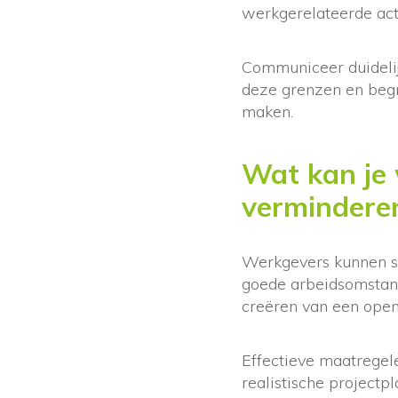
werkgerelateerde acti
Communiceer duidelij
deze grenzen en begr
maken.
Wat kan je 
vermindere
Werkgevers kunnen st
goede arbeidsomstand
creëren van een open 
Effectieve maatregel
realistische project