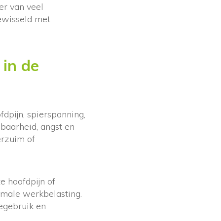
er van veel
ewisseld met
 in de
dpijn, spierspanning,
baarheid, angst en
erzuim of
e hoofdpijn of
rmale werkbelasting.
negebruik en