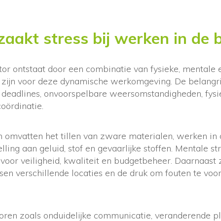
aakt stress bij werken in de
or ontstaat door een combinatie van fysieke, mentale 
k zijn voor deze dynamische werkomgeving. De belangri
ke deadlines, onvoorspelbare weersomstandigheden, fys
oördinatie.
en omvatten het tillen van zware materialen, werken i
ling aan geluid, stof en gevaarlijke stoffen. Mentale st
 voor veiligheid, kwaliteit en budgetbeheer. Daarnaast
ssen verschillende locaties en de druk om fouten te vo
toren zoals onduidelijke communicatie, veranderende p