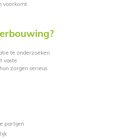
n voorkomt
verbouwing?
uatie te onderzoeken
t vaste
 hun zorgen serieus
e partijen
ijk