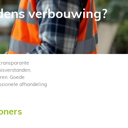
dens verbouwing?
transparante
misverstanden,
ren. Goede
ssionele afhandeling
oners