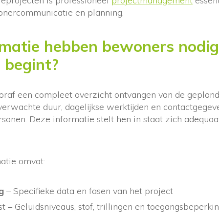
ieprojecten is professioneel
projectmanagement
essent
onercommunicatie en planning.
rmatie hebben bewoners nodig
 begint?
raf een compleet overzicht ontvangen van de gepla
 verwachte duur, dagelijkse werktijden en contactgegev
sonen. Deze informatie stelt hen in staat zich adequaa
atie omvat:
ng
– Specifieke data en fasen van het project
 – Geluidsniveaus, stof, trillingen en toegangsbeperki