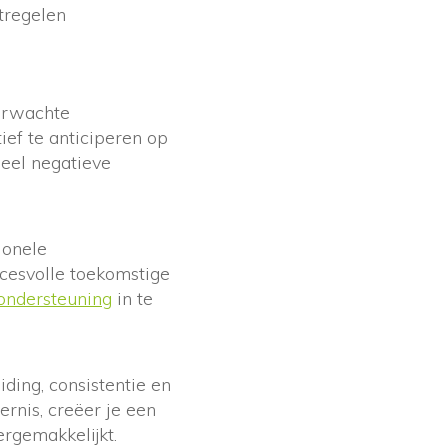
tregelen
verwachte
ef te anticiperen op
ieel negatieve
ionele
ccesvolle toekomstige
 ondersteuning
in te
ding, consistentie en
ernis, creëer je een
ergemakkelijkt.