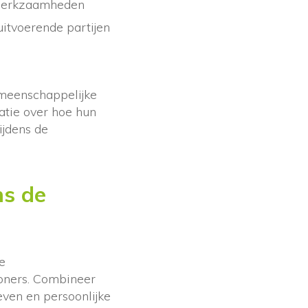
 werkzaamheden
itvoerende partijen
emeenschappelijke
atie over hoe hun
ijdens de
ns de
e
oners. Combineer
even en persoonlijke