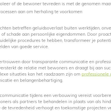
roleer of de bewoner tevreden is met de genomen maa
rocessen aan om herhaling te voorkomen
hten betreffen geluidsoverlast buiten werktijden, on
of schade aan persoonlijke eigendommen. Door proacti
idelijke procedures te hebben, transformeer je potent
elden van goede service.
rtrouwen door transparante communicatie en profess
ersterkt de relatie met bewoners en draagt bij aan su
lexe situaties kan het raadzaam zijn om
professionele
icatie en belangenbehartiging.
ommunicatie tijdens een verbouwing vereist voorberei
woners als partners te behandelen in plaats van als hind
e de tevredenheid verhoogt en toekomstige projecten v