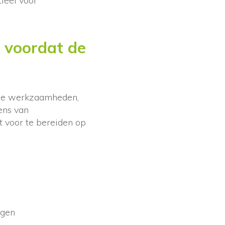
ieel voor
 voordat de
nde werkzaamheden,
ens van
t voor te bereiden op
ngen