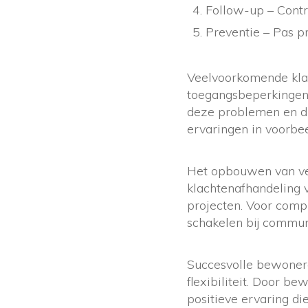
Follow-up – Cont
Preventie – Pas p
Veelvoorkomende klac
toegangsbeperkingen 
deze problemen en du
ervaringen in voorbe
Het opbouwen van ve
klachtenafhandeling v
projecten. Voor comp
schakelen bij commun
Succesvolle bewonerc
flexibiliteit. Door be
positieve ervaring di