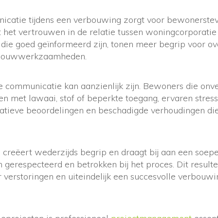
icatie tijdens een verbouwing zorgt voor bewonerste
 het vertrouwen in de relatie tussen woningcorporatie
ie goed geïnformeerd zijn, tonen meer begrip voor ov
 bouwwerkzaamheden.
e communicatie kan aanzienlijk zijn. Bewoners die on
 met lawaai, stof of beperkte toegang, ervaren stress e
egatieve beoordelingen en beschadigde verhoudingen die
e
creëert wederzijds begrip en draagt bij aan een soepel
gerespecteerd en betrokken bij het proces. Dit result
verstoringen en uiteindelijk een succesvolle verbouwin