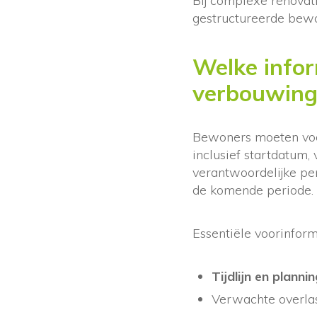
Bij complexe renovat
gestructureerde bew
Welke info
verbouwing
Bewoners moeten voo
inclusief startdatum,
verantwoordelijke per
de komende periode.
Essentiële voorinform
Tijdlijn en planni
Verwachte overlast