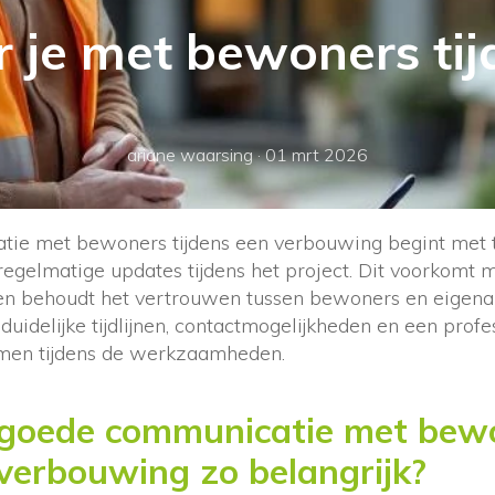
 je met bewoners tij
ariane waarsing
·
01 mrt 2026
tie met bewoners tijdens een verbouwing begint met 
regelmatige updates tijdens het project. Dit voorkomt 
en behoudt het vertrouwen tussen bewoners en eigena
idelijke tijdlijnen, contactmogelijkheden en een profe
emen tijdens de werkzaamheden.
goede communicatie met bew
 verbouwing zo belangrijk?