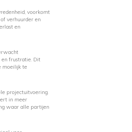
vredenheid, voorkomt
 of verhuurder en
erlast en
verwacht
n frustratie. Dit
 moeilijk te
e projectuitvoering.
eert in meer
g waar alle partijen