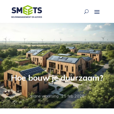
Hoe bouw je duurzaam?
ariane waarsing
·
25 feb 2026