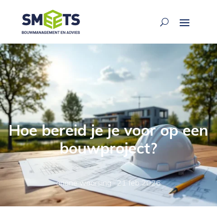
Hoe bereid je je voor op een
bouwproject?
ariane waarsing
·
21 feb 2026