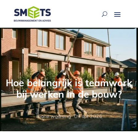
Hoe belangrijk is teamwork
bij werken in de bouw?
ariane waarsing
·
09 apr 2026