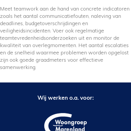
Meet teamwork aan de hand van concrete indicatoren
zoals het aantal communicatiefouten, naleving van
deadlines, budgetoverschrijdingen en
veiligheidsincidenten. Voer ook regelmatige
teamtevredenheidsonderzoeken uit en monitor de
kwaliteit van overlegmomenten. Het aantal escalaties
en de snelheid waarmee problemen worden opgelost
zijn ook goede graadmeters voor effectieve
samenwerking.
Wij werken o.a. voor: