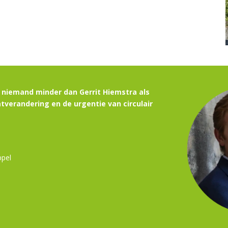
 niemand minder dan Gerrit Hiemstra als
tverandering en de urgentie van circulair
ppel