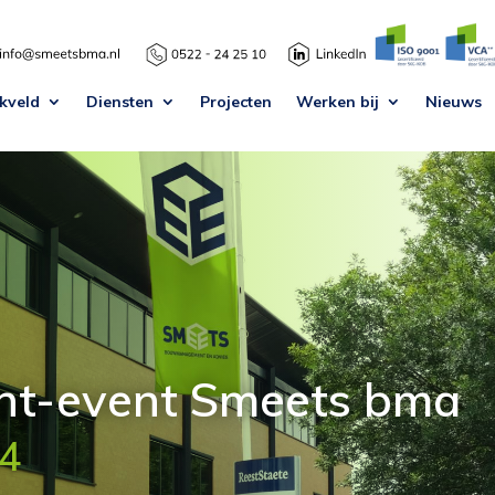
kveld
Diensten
Projecten
Werken bij
Nieuws
nt-event Smeets bma
24