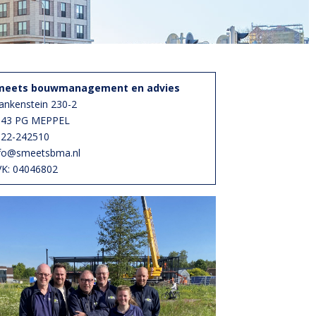
meets bouwmanagement en advies
ankenstein 230-2
943 PG MEPPEL
522-242510
fo@smeetsbma.nl
K: 04046802