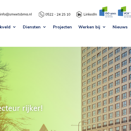
kveld
Diensten
Projecten
Werken bij
Nieuws
teur rijker!