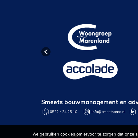
Smeets bouwmanagement en adv
We gebruiken cookies om ervoor te zorgen dat onze sit
Webrealisatie: MillArt creatieve communicatie