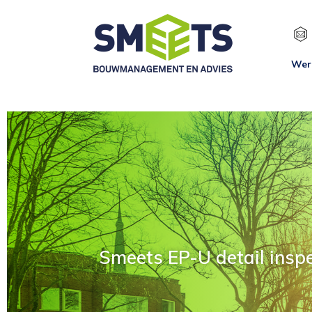
Wer
Smeets EP-U detail inspec