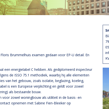
S
Bl
7
0
in
a Floris Brummelhuis examen gedaan voor EP-U detail. En
KV
 een energielabel C hebben. Als gediplomeerd inspecteur
olgens de ISSO 75.1 methodiek, waarbij hij alle elementen
ties van het gebouw, zoals isolatie, beglazing, koeling,
label is een Europese verplichting en geldt voor zowel
ring) als bestaande bouw.
 voor zowel woningbouw als utiliteit in de basis- en
 contact opnemen met Sabine Fien-Bleeker op