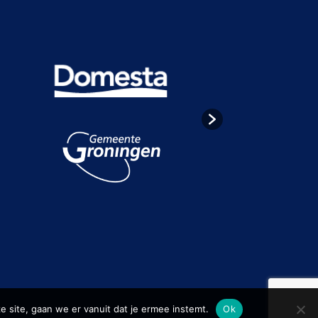
e site, gaan we er vanuit dat je ermee instemt.
Ok