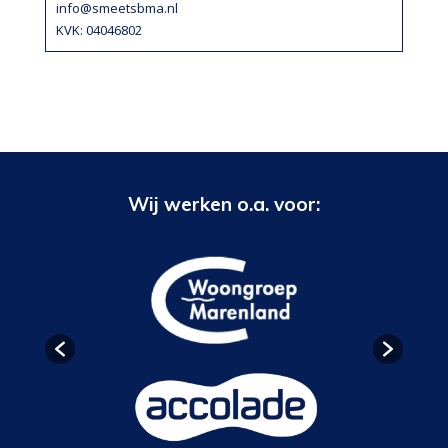
info@smeetsbma.nl
KVK: 04046802
Wij werken o.a. voor: